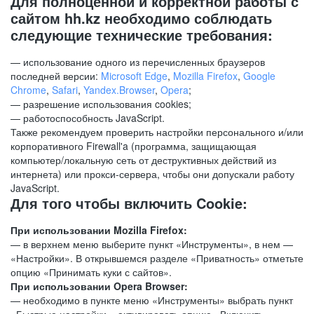
Для полноценной и корректной работы с
сайтом hh.kz необходимо соблюдать
следующие технические требования:
— использование одного из перечисленных браузеров
последней версии:
Microsoft Edge
,
Mozilla Firefox
,
Google
Chrome
,
Safari
,
Yandex.Browser
,
Opera
;
— разрешение использования cookies;
— работоспособность JavaScript.
Также рекомендуем проверить настройки персонального и/или
корпоративного Firewall'a (программа, защищающая
компьютер/локальную сеть от деструктивных действий из
интернета) или прокси-сервера, чтобы они допускали работу
JavaScript.
Для того чтобы включить Cookie:
При использовании Mozilla Firefox:
— в верхнем меню выберите пункт «Инструменты», в нем —
«Настройки». В открывшемся разделе «Приватность» отметьте
опцию «Принимать куки с сайтов».
При использовании Opera Browser:
— необходимо в пункте меню «Инструменты» выбрать пункт