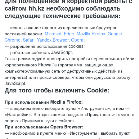
Для полноценной и корректной работы с
сайтом hh.kz необходимо соблюдать
следующие технические требования:
— использование одного из перечисленных браузеров
последней версии:
Microsoft Edge
,
Mozilla Firefox
,
Google
Chrome
,
Safari
,
Yandex.Browser
,
Opera
;
— разрешение использования cookies;
— работоспособность JavaScript.
Также рекомендуем проверить настройки персонального и/или
корпоративного Firewall'a (программа, защищающая
компьютер/локальную сеть от деструктивных действий из
интернета) или прокси-сервера, чтобы они допускали работу
JavaScript.
Для того чтобы включить Cookie:
При использовании Mozilla Firefox:
— в верхнем меню выберите пункт «Инструменты», в нем —
«Настройки». В открывшемся разделе «Приватность» отметьте
опцию «Принимать куки с сайтов».
При использовании Opera Browser:
— необходимо в пункте меню «Инструменты» выбрать пункт