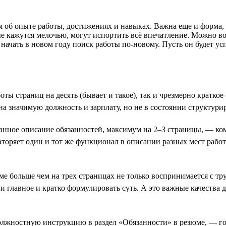
 об опыте работы, достижениях и навыках. Важна еще и форма,
ые кажутся мелочью, могут испортить всё впечатление. Можно 
начать в новом году поиск работы по-новому. Пусть он будет у
ы страниц на десять (бывает и такое), так и чрезмерно краткое
 на значимую должность и зарплату, но не в состоянии структур
анное описание обязанностей, максимум на 2–3 страницы, — ко
вторяет один и тот же функционал в описании разных мест рабо
е больше чем на трех страницах не только воспринимается с тр
ии главное и кратко формулировать суть. А это важные качеств
должностную инструкцию в раздел «Обязанности» в резюме, — г