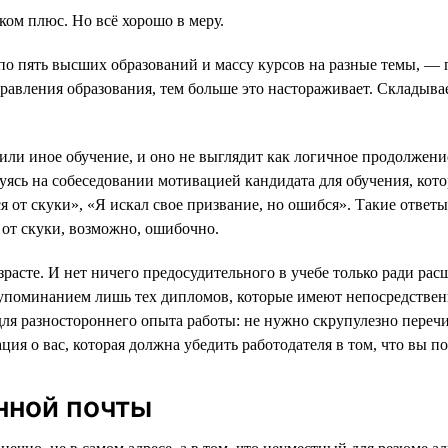
ком плюс. Но всё хорошо в меру.
по пять высших образований и массу курсов на разные темы, —
авления образования, тем больше это настораживает. Складывае
 или иное обучение, и оно не выглядит как логичное продолжени
суясь на собеседовании мотивацией кандидата для обучения, кото
я от скуки», «Я искал свое призвание, но ошибся». Такие ответ
от скуки, возможно, ошибочно.
расте. И нет ничего предосудительного в учебе только ради ра
 упоминанием лишь тех дипломов, которые имеют непосредственн
 для разностороннего опыта работы: не нужно скрупулезно переч
ия о вас, которая должна убедить работодателя в том, что вы п
нной почты