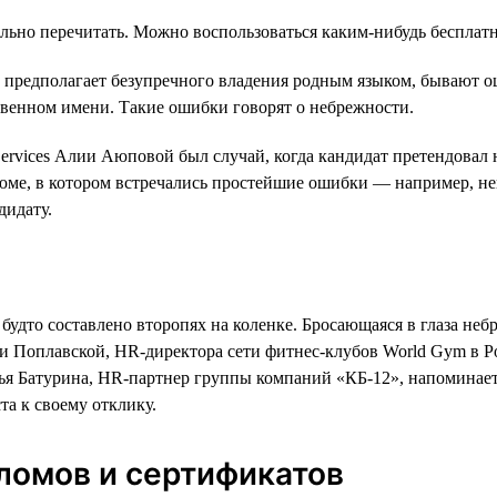
льно перечитать. Можно воспользоваться каким-нибудь бесплатн
не предполагает безупречного владения родным языком, бывают 
твенном имени. Такие ошибки говорят о небрежности.
rvices Алии Аюповой был случай, когда кандидат претендовал н
зюме, в котором встречались простейшие ошибки — например, не
дидату.
будто составлено второпях на коленке. Бросающаяся в глаза не
ии Поплавской, HR-директора сети фитнес-клубов World Gym в 
ья Батурина, HR-партнер группы компаний «КБ-12», напоминает,
а к своему отклику.
ломов и сертификатов