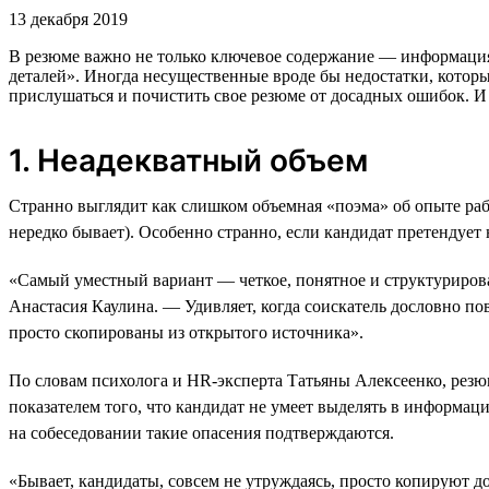
13 декабря 2019
В резюме важно не только ключевое содержание — информация
деталей». Иногда несущественные вроде бы недостатки, котор
прислушаться и почистить свое резюме от досадных ошибок. И 
1. Неадекватный объем
Странно выглядит как слишком объемная «поэма» об опыте работ
нередко бывает). Особенно странно, если кандидат претендует
«Самый уместный вариант — четкое, понятное и структуриров
Анастасия Каулина. — Удивляет, когда соискатель дословно по
просто скопированы из открытого источника».
По словам психолога и HR-эксперта Татьяны Алексеенко, резюм
показателем того, что кандидат не умеет выделять в информац
на собеседовании такие опасения подтверждаются.
«Бывает, кандидаты, совсем не утруждаясь, просто копируют 