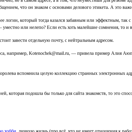
онечно, не в самом адресе, а в том, что неуместный для резюме 
нием, что он знаком с основами делового этикета. А это важн
е логин, который тогда казался забавным или эффектным, так с 
— уместно или нелепо? Если есть хоть малейшие сомнения, то и 
 стоит завести отдельную почту, с нейтральным адресом.
реса, например, Kotenochek@mail.ru, — привела пример Алия А
Королева вспомнила целую коллекцию странных электронных адр
ией, которая подошла бы только для сайта знакомств, то это сп
ро хобби
, личную жизнь (про всё, что не имеет отношения к рабо