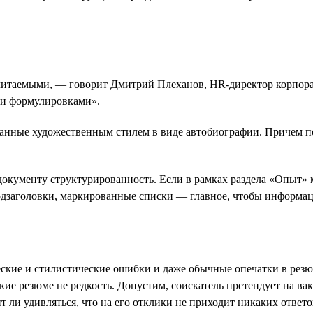
читаемыми, — говорит Дмитрий Плеханов, HR-директор корпора
и формулировками».
нные художественным стилем в виде автобиографии. Причем поро
документу структурированность. Если в рамках раздела «Опыт» 
одзаголовки, маркированные списки — главное, чтобы информац
еские и стилистические ошибки и даже обычные опечатки в резюм
акие резюме не редкость. Допустим, соискатель претендует на в
 ли удивляться, что на его отклики не приходит никаких ответо