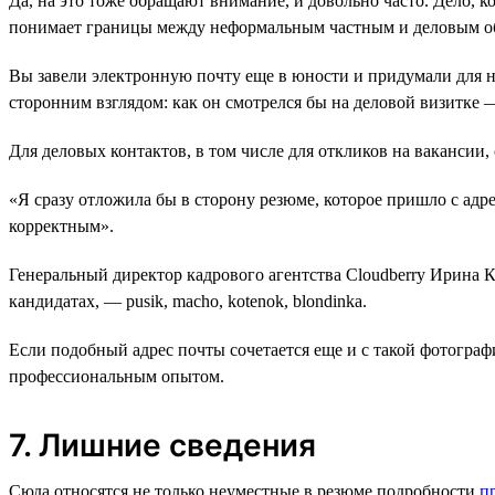
Да, на это тоже обращают внимание, и довольно часто. Дело, к
понимает границы между неформальным частным и деловым обще
Вы завели электронную почту еще в юности и придумали для не
сторонним взглядом: как он смотрелся бы на деловой визитке 
Для деловых контактов, в том числе для откликов на вакансии,
«Я сразу отложила бы в сторону резюме, которое пришло с ад
корректным».
Генеральный директор кадрового агентства Cloudberry Ирина 
кандидатах, — pusik, macho, kotenok, blondinka.
Если подобный адрес почты сочетается еще и с такой фотограф
профессиональным опытом.
7. Лишние сведения
Сюда относятся не только неуместные в резюме подробности
п