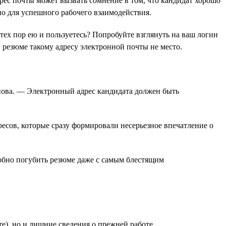
адрес почты может вызвать сомнение в том, что кандидат хорошо
о для успешного рабочего взаимодействия.
тех пор ею и пользуетесь? Попробуйте взглянуть на ваш логин
в резюме такому адресу электронной почты не место.
юпова. — Электронный адрес кандидата должен быть
есов, которые сразу формировали несерьезное впечатление о
особно погубить резюме даже с самым блестящим
те), но и лишние сведения о прежней работе.