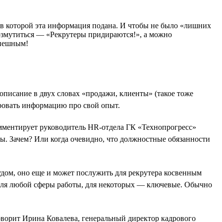
 в которой эта информация подана. И чтобы не было «лишних
возмутиться — «Рекрутеры придираются!», а можно
спешным!
 описание в двух словах «продажи, клиенты» (такое тоже
ировать информацию про свой опыт.
мментирует руководитель HR-отдела ГК «Технопрогресс»
ты. Зачем? Или когда очевидно, что должностные обязанности
удом, оно еще и может послужить для рекрутера косвенным
а для любой сферы работы, для некоторых — ключевые. Обычно
оворит Ирина Ковалева, генеральный директор кадрового