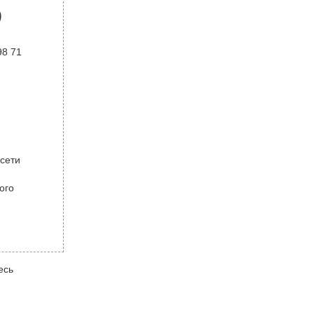
р
98 71
 сети
ого
есь