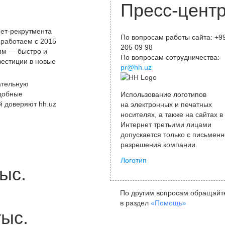
Пресс-цент
ет-рекрутмента
По вопросам работы сайта: +9
 работаем с 2015
205 09 98
лям — быстро и
По вопросам сотрудничества:
вестиции в новые
pr@hh.uz
ательную
удобные
Использование логотипов
й доверяют hh.uz
на электронных и печатных
носителях, а также на сайтах в
Интернет третьими лицами
допускается только с письменн
разрешения компании.
Логотип
ыс.
По другим вопросам обращайт
в раздел
«Помощь»
тыс.