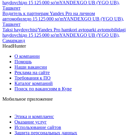
haydovchi
до
15 125 000
so'm
YANDEXGO UB (YGO UB),
Ташкент
Водитель к партнерам Yandex Pro на личном
автомобиле
до
15 125 000
so'm
YANDEXGO UB (YGO UB),
Ташкент
Taksi haydovchisi/Yandex Pro hamkori avtoparki avtomobilidagi
haydovchi
до
15 125 000
so'm
YANDEXGO UB (YGO UB),
Самарканд
HeadHunter
О компании
Помощь
Наши вакансии
Реклама на сайте
Требования к ПО
Каталог компаний
Поиск по вакансиям в Куве
Мобильное приложение
Этика и комплаенс
Оказание услуг
Использование сайтов
Защита персональных данных