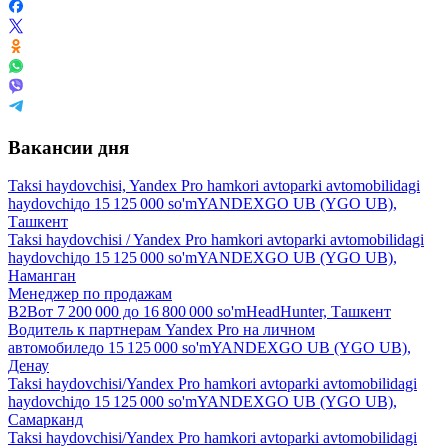
Вакансии дня
Taksi haydovchisi, Yandex Pro hamkori avtoparki avtomobilidagi
haydovchi
до
15 125 000
so'm
YANDEXGO UB (YGO UB),
Ташкент
Taksi haydovchisi / Yandex Pro hamkori avtoparki avtomobilidagi
haydovchi
до
15 125 000
so'm
YANDEXGO UB (YGO UB),
Наманган
Менеджер по продажам
B2B
от
7 200 000
до
16 800 000
so'm
HeadHunter, Ташкент
Водитель к партнерам Yandex Pro на личном
автомобиле
до
15 125 000
so'm
YANDEXGO UB (YGO UB),
Денау
Taksi haydovchisi/Yandex Pro hamkori avtoparki avtomobilidagi
haydovchi
до
15 125 000
so'm
YANDEXGO UB (YGO UB),
Самарканд
Taksi haydovchisi/Yandex Pro hamkori avtoparki avtomobilidagi