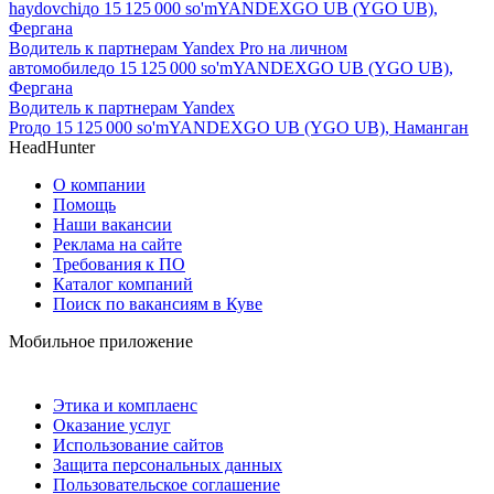
haydovchi
до
15 125 000
so'm
YANDEXGO UB (YGO UB),
Фергана
Водитель к партнерам Yandex Pro на личном
автомобиле
до
15 125 000
so'm
YANDEXGO UB (YGO UB),
Фергана
Водитель к партнерам Yandex
Pro
до
15 125 000
so'm
YANDEXGO UB (YGO UB), Наманган
HeadHunter
О компании
Помощь
Наши вакансии
Реклама на сайте
Требования к ПО
Каталог компаний
Поиск по вакансиям в Куве
Мобильное приложение
Этика и комплаенс
Оказание услуг
Использование сайтов
Защита персональных данных
Пользовательское соглашение