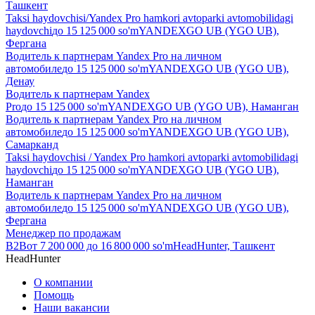
Ташкент
Taksi haydovchisi/Yandex Pro hamkori avtoparki avtomobilidagi
haydovchi
до
15 125 000
so'm
YANDEXGO UB (YGO UB),
Фергана
Водитель к партнерам Yandex Pro на личном
автомобиле
до
15 125 000
so'm
YANDEXGO UB (YGO UB),
Денау
Водитель к партнерам Yandex
Pro
до
15 125 000
so'm
YANDEXGO UB (YGO UB), Наманган
Водитель к партнерам Yandex Pro на личном
автомобиле
до
15 125 000
so'm
YANDEXGO UB (YGO UB),
Самарканд
Taksi haydovchisi / Yandex Pro hamkori avtoparki avtomobilidagi
haydovchi
до
15 125 000
so'm
YANDEXGO UB (YGO UB),
Наманган
Водитель к партнерам Yandex Pro на личном
автомобиле
до
15 125 000
so'm
YANDEXGO UB (YGO UB),
Фергана
Менеджер по продажам
B2B
от
7 200 000
до
16 800 000
so'm
HeadHunter, Ташкент
HeadHunter
О компании
Помощь
Наши вакансии