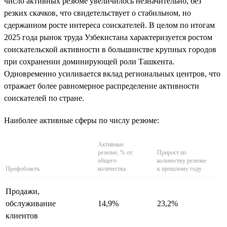
число активных резюме увеличилось незначительно, без
резких скачков, что свидетельствует о стабильном, но
сдержанном росте интереса соискателей. В целом по итогам
2025 года рынок труда Узбекистана характеризуется ростом
соискательской активности в большинстве крупных городов
при сохранении доминирующей роли Ташкента.
Одновременно усиливается вклад региональных центров, что
отражает более равномерное распределение активности
соискателей по стране.
Наиболее активные сферы по числу резюме:
Активные
резюме, % от
Прирост по
общего
количеству резюме
Профобласть
количества
к прошлому году
Продажи,
обслуживание
14,9%
23,2%
клиентов