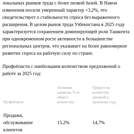
локальных рынков труда с более низкой базой. В Навои
изменения носили умеренный характер +3,2%, что
свидетельствует о стабильности спроса без выраженного
расширения. В целом рынок труда Узбекистана в 2025 году
характеризуется сохранением доминирующей роли Ташкента
при одновременном росте активности в большинстве
региональных центров, что указывает на более равномерное
развитие спроса на рабочую силу по стране.
Профобласти с наибольшим количеством предложений о
работе за 2025 год:
Активные
Прирост по
вакансии, % от
количеству
общего
вакансий к
Профобласть
количества
прошлому году
Продажи,
обслуживание
15,2%
14,7%
клиентов