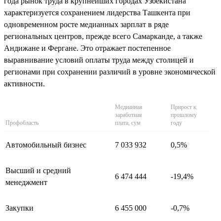
года рынок труда в крупнейших городах Узбекистана
характеризуется сохранением лидерства Ташкента при
одновременном росте медианных зарплат в ряде
региональных центров, прежде всего Самарканде, а также
Андижане и Фергане. Это отражает постепенное
выравнивание условий оплаты труда между столицей и
регионами при сохранении различий в уровне экономической
активности.
Медианная
Прирост к
заработная
прошлому
Профобласть
плата, сум
году
Автомобильный бизнес
7 033 932
0,5%
Высший и средний
6 474 444
-19,4%
менеджмент
Закупки
6 455 000
-0,7%