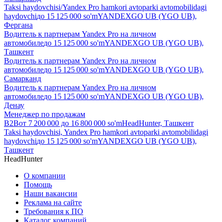
Taksi haydovchisi/Yandex Pro hamkori avtoparki avtomobilidagi
haydovchi
до
15 125 000
so'm
YANDEXGO UB (YGO UB),
Фергана
Водитель к партнерам Yandex Pro на личном
автомобиле
до
15 125 000
so'm
YANDEXGO UB (YGO UB),
Ташкент
Водитель к партнерам Yandex Pro на личном
автомобиле
до
15 125 000
so'm
YANDEXGO UB (YGO UB),
Самарканд
Водитель к партнерам Yandex Pro на личном
автомобиле
до
15 125 000
so'm
YANDEXGO UB (YGO UB),
Денау
Менеджер по продажам
B2B
от
7 200 000
до
16 800 000
so'm
HeadHunter, Ташкент
Taksi haydovchisi, Yandex Pro hamkori avtoparki avtomobilidagi
haydovchi
до
15 125 000
so'm
YANDEXGO UB (YGO UB),
Ташкент
HeadHunter
О компании
Помощь
Наши вакансии
Реклама на сайте
Требования к ПО
Каталог компаний