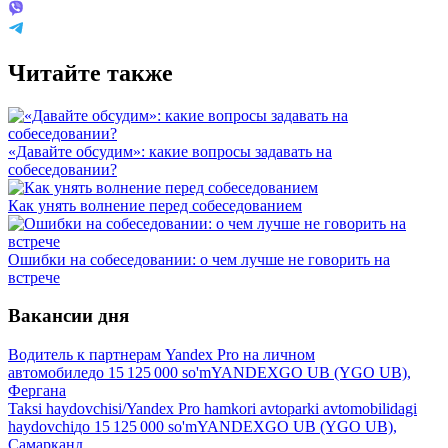
Читайте также
«Давайте обсудим»: какие вопросы задавать на
собеседовании?
Как унять волнение перед собеседованием
Ошибки на собеседовании: о чем лучше не говорить на
встрече
Вакансии дня
Водитель к партнерам Yandex Pro на личном
автомобиле
до
15 125 000
so'm
YANDEXGO UB (YGO UB),
Фергана
Taksi haydovchisi/Yandex Pro hamkori avtoparki avtomobilidagi
haydovchi
до
15 125 000
so'm
YANDEXGO UB (YGO UB),
Самарканд