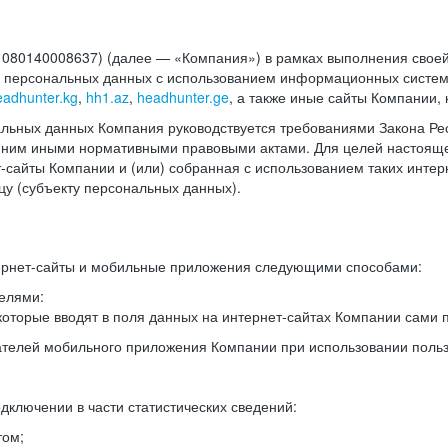
140008637) (далее — «Компания») в рамках выполнения своей 
в персональных данных с использованием информационных систем
eadhunter.kg
,
hh1.az
,
headhunter.ge
, а также иные сайты Компании,
льных данных Компания руководствуется требованиями Закона Рес
 с ним иными нормативными правовыми актами. Для целей настоя
сайты Компании и (или) собранная с использованием таких интерн
у (субъекту персональных данных).
ернет-сайты и мобильные приложения следующими способами:
елями:
оторые вводят в поля данных на интернет-сайтах Компании сами п
вателей мобильного приложения Компании при использовании поль
дключении в части статистических сведений:
том;