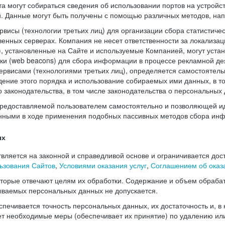
а могут собираться сведения об использовании портов на устройс
й. Данные могут быть получены с помощью различных методов, нап
висы (технологии третьих лиц) для организации сбора статистиче
енных серверах. Компания не несет ответственности за локализац
), установленные на Сайте и используемые Компанией, могут уста
чки (web beacons) для сбора информации в процессе рекламной де
рвисами (технологиями третьих лиц), определяется самостоятель
дение этого порядка и использование собираемых ими данных, в т
законодательства, в том числе законодательства о персональных 
редоставляемой пользователем самостоятельно и позволяющей и
нными в ходе применения подобных пассивных методов сбора ин
ых
ляется на законной и справедливой основе и ограничивается дос
ьзования Сайтов
,
Условиями оказания услуг
,
Соглашением об оказа
оторые отвечают целям их обработки. Содержание и объем обраба
ываемых персональных данных не допускается.
печивается точность персональных данных, их достаточность и, в
т необходимые меры (обеспечивает их принятие) по удалению ил