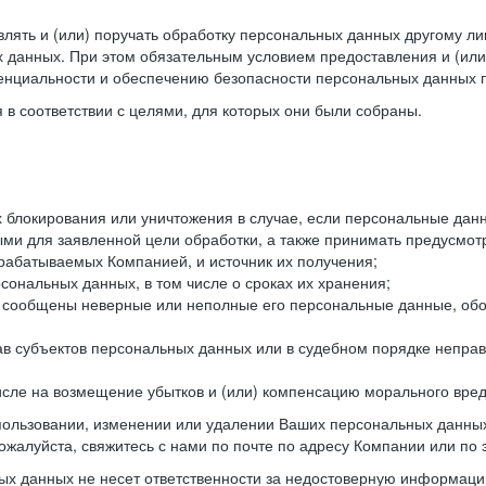
лять и (или) поручать обработку персональных данных другому ли
 данных. При этом обязательным условием предоставления и (или
енциальности и обеспечению безопасности персональных данных п
в соответствии с целями, для которых они были собраны.
их блокирования или уничтожения в случае, если персональные д
и для заявленной цели обработки, а также принимать предусмот
брабатываемых Компанией, и источник их получения;
сональных данных, в том числе о сроках их хранения;
и сообщены неверные или неполные его персональные данные, обо
ав субъектов персональных данных или в судебном порядке неправ
 числе на возмещение убытков и (или) компенсацию морального вре
спользовании, изменении или удалении Ваших персональных данных
ожалуйста, свяжитесь с нами по почте по адресу Компании или по 
х данных не несет ответственности за недостоверную информаци