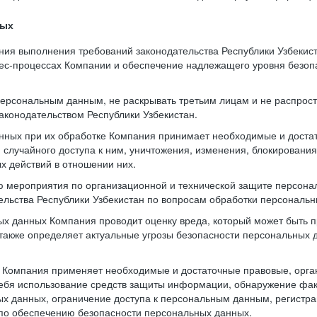
ных
ния выполнения требований законодательства Республики Узбекис
нес-процессах Компании и обеспечение надлежащего уровня безо
 персональным данным, не раскрывать третьим лицам и не распрос
аконодательством Республики Узбекистан.
нных при их обработке Компания принимает необходимые и доста
случайного доступа к ним, уничтожения, изменения, блокирования
х действий в отношении них.
ю мероприятия по организационной и технической защите персона
тельства Республики Узбекистан по вопросам обработки персональ
х данных Компания проводит оценку вреда, который может быть 
также определяет актуальные угрозы безопасности персональных
и Компания применяет необходимые и достаточные правовые, орг
ебя использование средств защиты информации, обнаружение фак
х данных, ограничение доступа к персональным данным, регистра
по обеспечению безопасности персональных данных.