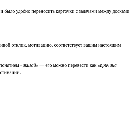
ии было удобно переносить карточки с задачами между досками
 живой отклик, мотивацию, соответствует вашим настоящим
 понятием
«икигай»
— его можно перевести как
«причина
астинации.