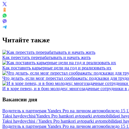
Читайте также
Как перестать перерабатывать и начать жить
Как поставить карьерные цели на год и реализовать их
Что делать, если мозг перестал соображать: подсказки для труд
И в хоре певец, и в бою молодец: многозадачные сотрудники в 
Вакансии дня
Водитель к партнерам Yandex Pro на личном автомобиле
до
15 1
Taksi haydovchisi/Yandex Pro hamkori avtoparki avtomobilidagi hay
Taksi haydovchisi / Yandex Pro hamkori avtoparki avtomobilidagi ha
Водитель к партнерам Yandex Pro на личном автомобиле
до
15 1