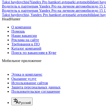
Taksi haydovchisi/Yandex Pro hamkori avtoparki avtomobilidagi hay
Водитель к партнерам Yandex Pro на личном автомобиле
до
15 1
Водитель к партнерам Yandex Pro на личном автомобиле
до
15 1
Taksi haydovchisi, Yandex Pro hamkori avtoparki avtomobilidagi ha
HeadHunter
О компании
Помощь
Наши вакансии
Реклама на сайте
Требования к ПО
Каталог компаний
Поиск по вакансиям в Куве
Мобильное приложение
Этика и комплаенс
Оказание услуг
Использование сайтов
Защита персональных данных
Пользовательское соглашение
Русский