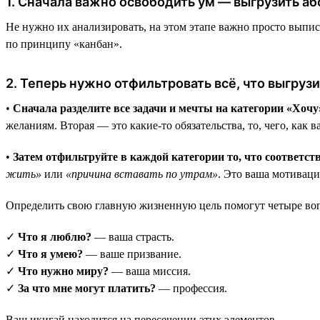
1. Сначала важно освободить ум — выгрузить аб
Не нужно их анализировать, на этом этапе важно просто выпис
по принципу «канбан».
2. Теперь нужно отфильтровать всё, что выгрузи
•
Сначала разделите все задачи и мечты на категории «Хоч
желаниям. Вторая — это какие-то обязательства, то, чего, как в
•
Затем отфильтруйте в каждой категории то, что соответст
жить»
или
«причина вставать по утрам»
. Это ваша мотиваци
Определить свою главную жизненную цель помогут четыре воп
✓
Что я люблю?
— ваша страсть.
✓
Что я умею?
— ваше призвание.
✓
Что нужно миру?
— ваша миссия.
✓
За что мне могут платить?
— профессия.
Ваш икигай находится на пересечении этих элементов.