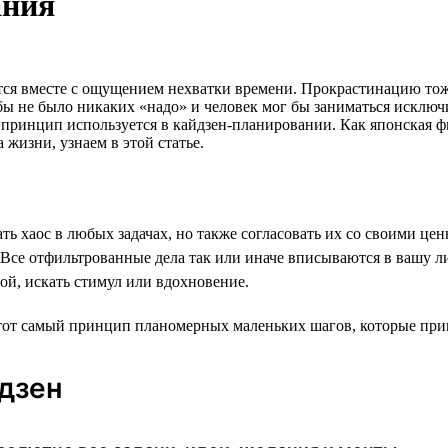
ания
тся вместе с ощущением нехватки времени. Прокрастинацию тоже
 бы не было никаких «надо» и человек мог бы заниматься исключ
принцип используется в кайдзен-планировании. Как японская ф
 жизни, узнаем в этой статье.
ть хаос в любых задачах, но также согласовать их со своими це
и. Все отфильтрованные дела так или иначе вписываются в вашу
бой, искать стимул или вдохновение.
от самый принцип планомерных маленьких шагов, которые прив
дзен