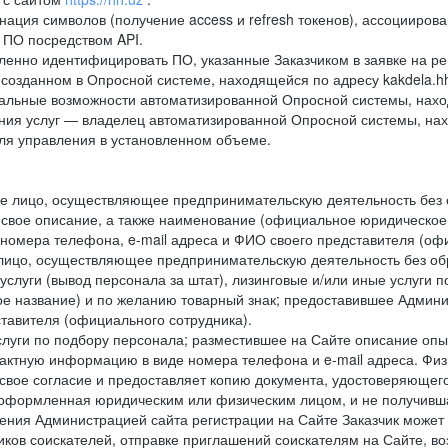
ация символов (получение access и refresh токенов), ассоцииро
 ПО посредством API.
нно идентифицировать ПО, указанные Заказчиком в заявке на ре
созданном в Опросной системе, находящейся по адресу kakdela.hh
альные возможности автоматизированной Опросной системы, наход
ания услуг — владелец автоматизированной Опросной системы, на
ля управления в установленном объеме.
е лицо, осуществляющее предпринимательскую деятельность без 
 свое описание, а также наименование (официальное юридическое
омера телефона, e-mail адреса и ФИО своего представителя (офи
лицо, осуществляющее предпринимательскую деятельность без об
услуги (вывод персонала за штат), лизинговые и/или иные услуги 
ое название) и по желанию товарный знак; предоставившее Админ
ставителя (официального сотрудника).
уги по подбору персонала; разместившее на Сайте описание опыт
ктную информацию в виде номера телефона и e-mail адреса. Физи
свое согласие и предоставляет копию документа, удостоверяющего
 оформленная юридическим или физическим лицом, и не получивш
ения Администрацией сайта регистрации на Сайте Заказчик может 
ликов соискателей, отправке приглашений соискателям на Сайте, в