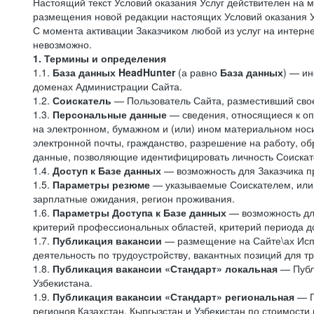
Настоящий текст Условий оказания Услуг действителен на 
размещения новой редакции настоящих Условий оказания Ус
С момента активации Заказчиком любой из услуг на интерн
невозможно.
1. Термины и определения
1.1.
База данных HeadHunter
(а равно
База данных
) — и
доменах Администрации Сайта.
1.2.
Соискатель
— Пользователь Сайта, разместивший свое
1.3.
Персональные данные
— сведения, относящиеся к оп
на электронном, бумажном и (или) ином материальном носи
электронной почты, гражданство, разрешение на работу, об
данные, позволяющие идентифицировать личность Соискат
1.4.
Доступ к Базе данных
— возможность для Заказчика п
1.5.
Параметры резюме
— указываемые Соискателем, или 
зарплатные ожидания, регион проживания.
1.6.
Параметры Доступа к Базе данных
— возможность дл
критерий профессиональных областей, критерий периода до
1.7.
Публикация вакансии
— размещение на Сайте\ах Испо
деятельность по трудоустройству, вакантных позиций для т
1.8.
Публикация вакансии «Стандарт» локальная
— Публ
Узбекистана.
1.9.
Публикация вакансии «Стандарт»
региональная
— П
регионов Казахстан, Кыргызстан и Узбекистан по стоимости