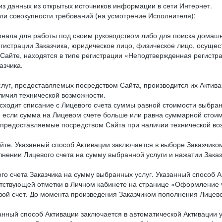
из данных из открытых источников информации в сети Интернет.
и совокупности требований (на усмотрение Исполнителя):
онала для работы под своим руководством либо для поиска домаш
егистрации Заказчика, юридическое лицо, физическое лицо, осущ
 Сайте, находятся в типе регистрации «Неподтвержденная регист
азчика.
слуг, предоставляемых посредством Сайта, производится их Актива
личия технической возможности.
исходит списание с Лицевого счета суммы равной стоимости выбран
ом если сумма на Лицевом счете больше или равна суммарной стои
ги, предоставляемые посредством Сайта при наличии технической в
айте. Указанный способ Активации заключается в выборе Заказчик
нении Лицевого счета на сумму выбранной услуги и нажатии Заказ
ого счета Заказчика на сумму выбранных услуг. Указанный способ 
етствующей отметки в Личном кабинете на странице «Оформление у
евой счет. До момента произведения Заказчиком пополнения Лицев
азанный способ Активации заключается в автоматической Активации