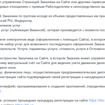
 управлению Страницей Заказчика на Сайте или другими сервиса
довых отношениях с прямым Работодателем и непосредственно вы
Заказчика по группам исходя из объема предоставленных им прав
сий Pro, Модератор.
зчиком услуг.
услуг (публикация Вакансий), которая производится с момента пос
или электронном виде (оформленном с помощью Сайта), в котором
ли набор услуг для возможного последующего оформления Заказа
зательств. Услуги, параметры услуги, стоимость услуги в Отложен
транство Заказчика на Сайте, в котором Заказчик может управлят
ку виртуальный счёт на Сайте для ведения учета движения денеж
орено иное.
, физическое лицо, осуществляющее предпринимательскую деяте
инистрации сайта подтверждения своей регистрации и находящееся
 интерфейс программирования и создания приложений, определяю
z
.
, успешно прошедшее процедуру регистрации на сайте
https://de
 с сайтом
https://hh.uz
.