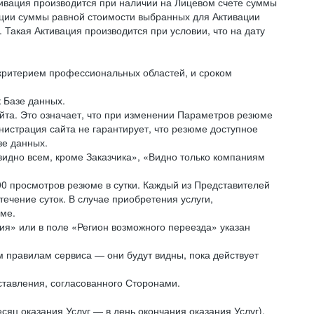
ивация производится при наличии на Лицевом счете суммы
вации суммы равной стоимости выбранных для Активации
 Такая Активация производится при условии, что на дату
, критерием профессиональных областей, и сроком
к Базе данных.
йта. Это означает, что при изменении Параметров резюме
истрация сайта не гарантирует, что резюме доступное
зе данных.
видно всем, кроме Заказчика», «Видно только компаниям
00 просмотров резюме в сутки. Каждый из Представителей
чение суток. В случае приобретения услуги,
юме.
ния» или в поле «Регион возможного переезда» указан
м правилам сервиса — они будут видны, пока действует
ставления, согласованного Сторонами.
яц оказания Услуг — в день окончания оказания Услуг),