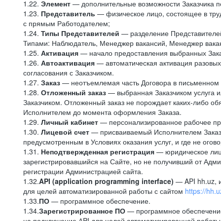
1.22.
Элемент
— дополнительные возможности Заказчика по
1.23.
Представитель
— физическое лицо, состоящее в тру
с прямым Работодателем;
1.24.
Типы Представителей
— разделение Представителей 
Типами: Наблюдатель, Менеджер вакансий, Менеджер вакан
1.25.
Активация
— начало предоставления выбранных Зака
1.26.
Автоактивация
— автоматическая активация разовых 
согласования с Заказчиком.
1.27.
Заказ
— неотъемлемая часть Договора в письменном 
1.28.
Отложенный заказ
— выбранная Заказчиком услуга и
Заказчиком. Отложенный заказ не порождает каких-либо обя
Исполнителем до момента оформления Заказа.
1.29.
Личный кабинет
— персонализированное рабочее прос
1.30.
Лицевой счет
— присваиваемый Исполнителем Заказчи
предусмотренным в Условиях оказания услуг, и где не огов
1.31.
Неподтвержденная регистрация
— юридическое лицо
зарегистрировавшийся на Сайте, но не получивший от Адм
регистрации Администрацией сайта.
1.32.
API (application programming interface)
— API hh.uz,
для целей автоматизированной работы с сайтом
https://hh.u
1.33.
ПО
— программное обеспечение.
1.34.
Зарегистрированное ПО
— программное обеспечение
на подключение АPI для целей автоматизированной работы