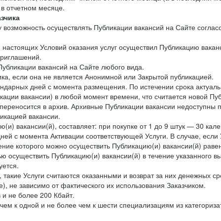
 в отчетном месяце.
азчика
ку возможность осуществлять Публикации вакансий на Сайте соглас
.2. настоящих Условий оказания услуг осуществил Публикацию вака
приглашений.
Публикации вакансий на Сайте любого вида.
ика, если она не является Анонимной или Закрытой публикацией.
лендарных дней с момента размещения. По истечении срока актуаль
ации вакансии) в любой момент времени, что считается новой Пу
и переносится в архив. Архивные Публикации вакансии недоступны 
ликацией вакансии.
ию(и) вакансии(й), составляет: при покупке от 1 до 9 штук — 30 к
ней с момента Активации соответствующей Услуги. В случае, если У
ечение которого можно осуществить Публикацию(и) вакансии(й) равен
тью осуществить Публикацию(и) вакансии(й) в течение указанного в
уется.
, такие Услуги считаются оказанными и возврат за них денежных ср
е), не зависимо от фактического их использования Заказчиком.
 и не более 200 Кбайт.
 чем к одной и не более чем к шести специализациям из категори