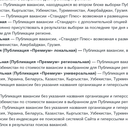
 Публикация вакансии, находящаяся во втором блоке выборки Пу
стан, Кыргызстан, Узбекистан, Туркменистан, Азербайджан, Грузия
— Публикация вакансии «Стандарт Плюс» возможная к размещению
ная
— Публикация вакансии «Стандарт» с дополнительной опцией т
оянно присутствовать в результатах выборки за последние три дня
ом для Публикации регионе.
льная
— Публикация вакансии, «Стандарт Плюс» возможная к разм
кменистан, Азербайджан, Грузия.
я (Публикация «Премиум» локальная) —
Публикация вакансии,
ьная (Публикация «Премиум» региональная)
— Публикация вака
Узбекистан по стоимости вакансии в выбранном для Публикации рег
льная
(
Публикация «Премиум» универсальная)
— Публикация в
, Украина, Беларусь, Казахстан, Кыргызстан, Узбекистан, Туркме
икация вакансии без указания названия организации и гиперссылк
Публикация вакансии без указания названия организации и гиперс
Узбекистан по стоимости вакансии в выбранном для Публикации рег
 Публикация вакансии без указания названия организации и гипер
, Украина, Беларусь, Казахстан, Кыргызстан, Узбекистан, Туркме
сии без индексации ее поисковой системой Сайта и гиперссылки н
лок в результатах поиска вакансий.