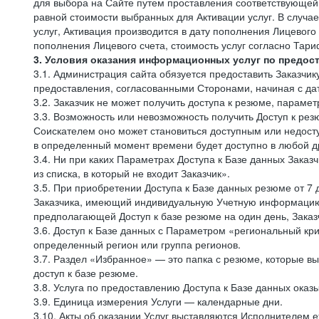
для выбора на Сайте путем проставления соответствующей
равной стоимости выбранных для Активации услуг. В случа
услуг, Активация производится в дату пополнения Лицевого
пополнения Лицевого счета, стоимость услуг согласно Тар
3. Условия оказания информационных услуг по предос
3.1. Администрация сайта обязуется предоставить Заказчик
предоставления, согласованными Сторонами, начиная с да
3.2. Заказчик не может получить доступа к резюме, параме
3.3. Возможность или невозможность получить Доступ к ре
Соискателем оно может становиться доступным или недосту
в определенный момент времени будет доступно в любой др
3.4. Ни при каких Параметрах Доступа к Базе данных Заказ
из списка, в который не входит Заказчик».
3.5. При приобретении Доступа к Базе данных резюме от 7 
Заказчика, имеющий индивидуальную Учетную информацию, 
предполагающей Доступ к базе резюме на один день, Заказ
3.6. Доступ к Базе данных с Параметром «региональный кри
определенный регион или группа регионов.
3.7. Раздел «Избранное» — это папка с резюме, которые вы
доступ к базе резюме.
3.8. Услуга по предоставлению Доступа к Базе данных ока
3.9. Единица измерения Услуги — календарные дни.
3.10. Акты об оказании Услуг выставляются Исполнителем е