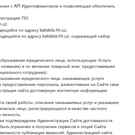
ванная с API Идентификатором и позволяющая обеспечить
гистрацию ПО.
.uz.
ящейся по адресу kakdela.hh.uz.
ходящейся по адресу kakdela.hh.uz, содержащей набор
образования юридического лица; использующее Услуги
 название) и по желанию товарный знак; предоставившее
циального сотрудника).
разования юридического лица, оказывающее услуги
по предоставлению персонала, разместившее на Сайте свое
истрации сайта достоверную контактную информацию
а своей работы, описание оказываемых услуг и указавшее
ческое лицо, регистрирующееся в качестве частного
 личность.
ая подтверждение Администрации Сайта достоверности
быть ограничен в получении сервисов и опций Сайта
озможности публикации вакансий. Администрацией сайта