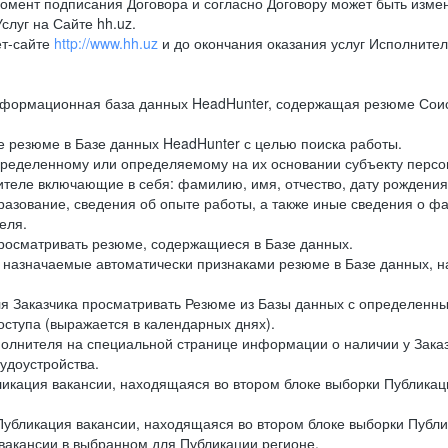
момент подписания Договора и согласно Договору может быть изм
луг на Сайте hh.uz.
ет-сайте
http://www.hh.uz
и до окончания оказания услуг Исполните
нформационная база данных HeadHunter, содержащая резюме Соиск
 резюме в Базе данных HeadHunter с целью поиска работы.
ределенному или определяемому на их основании субъекту персо
теле включающие в себя: фамилию, имя, отчество, дату рождения
разование, сведения об опыте работы, а также иные сведения о фак
еля.
росматривать резюме, содержащиеся в Базе данных.
назначаемые автоматически признаками резюме в Базе данных, на
я Заказчика просматривать Резюме из Базы данных с определенны
ступа (выражается в календарных днях).
лнителя на специальной странице информации о наличии у Заказч
рудоустройства.
икация вакансии, находящаяся во втором блоке выборки Публикац
убликация вакансии, находящаяся во втором блоке выборки Публи
 вакансии в выбранном для Публикации регионе.