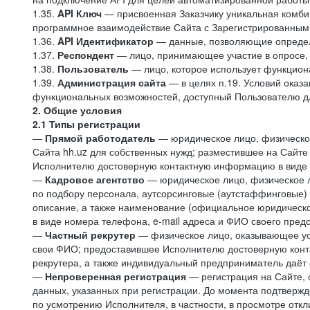
1.35.
API Ключ
— присвоенная Заказчику уникальная комбин
программное взаимодействие Сайта с Зарегистрированным
1.36.
API
Идентификатор
— данные, позволяющие определе
1.37.
Респондент
— лицо, принимающее участие в опросе, 
1.38.
Пользователь
— лицо, которое использует функцион
1.39.
Администрация сайта
— в целях п.19. Условий оказ
функциональных возможностей, доступный Пользователю д
2. Общие условия
2.1 Типы регистрации
—
Прямой работодатель
— юридическое лицо, физическо
Сайта hh.uz для собственных нужд; разместившее на Сайте
Исполнителю достоверную контактную информацию в виде н
—
Кадровое агентство
— юридическое лицо, физическое 
по подбору персонала, аутсорсинговые (аутстаффинговые) 
описание, а также наименование (официальное юридическ
в виде номера телефона, e-mail адреса и ФИО своего пред
—
Частный рекрутер
— физическое лицо, оказывающее усл
свои ФИО; предоставившее Исполнителю достоверную конта
рекрутера, а также индивидуальный предприниматель даёт 
—
Непроверенная регистрация
— регистрация на Сайте,
данных, указанных при регистрации. До момента подтвержд
по усмотрению Исполнителя, в частности, в просмотре отк