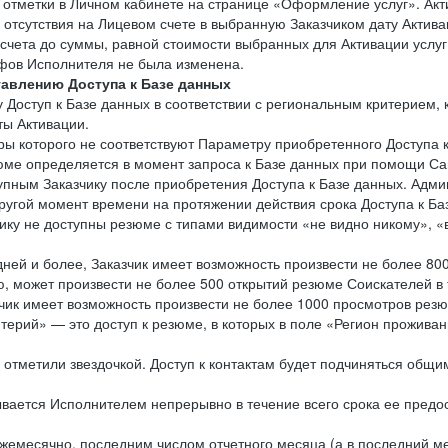
 отметки в Личном кабинете на странице «Оформление услуг». Акт
е отсутствия на Лицевом счете в выбранную Заказчиком дату Акти
 счета до суммы, равной стоимости выбранных для Активации услуг.
ифов Исполнителя не была изменена.
тавлению Доступа к Базе данных
у Доступ к Базе данных в соответствии с региональным критерием
ты Активации.
тры которого не соответствуют Параметру приобретенного Доступа 
зюме определяется в момент запроса к Базе данных при помощи Са
пным Заказчику после приобретения Доступа к Базе данных. Админ
угой момент времени на протяжении действия срока Доступа к Ба
чику не доступны резюме с типами видимости «не видно никому», «
дней и более, Заказчик имеет возможность произвести не более 80
может произвести не более 500 открытий резюме Соискателей в те
чик имеет возможность произвести не более 1000 просмотров рез
терий» — это доступ к резюме, в которых в поле «Регион прожива
 отметили звездочкой. Доступ к контактам будет подчиняться общи
зывается Исполнителем непрерывно в течение всего срока ее предо
жемесячно, последним числом отчетного месяца (а в последний мес