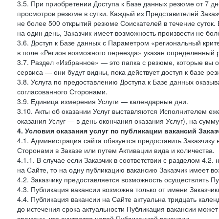
3.5. При приобретении Доступа к Базе данных резюме от 7 дн
просмотров резюме в сутки. Каждый из Представителей Зак
не более 500 открытий резюме Соискателей в течение суток.
на один день, Заказчик имеет возможность произвести не бо
3.6. Доступ к Базе данных с Параметром «региональный крит
в поле «Регион возможного переезда» указан определенный р
3.7. Раздел «Избранное» — это папка с резюме, которые вы 
сервиса — они будут видны, пока действует доступ к базе ре
3.8. Услуга по предоставлению Доступа к Базе данных оказы
согласованного Сторонами.
3.9. Единица измерения Услуги — календарные дни.
3.10. Акты об оказании Услуг выставляются Исполнителем еж
оказания Услуг — в день окончания оказания Услуг), на сумм
4. Условия оказания услуг по публикации вакансий Заказ
4.1. Администрация сайта обязуется предоставить Заказчику
Сторонами в Заказе или путем Активации вида и количества.
4.1.1. В случае если Заказчик в соответствии с разделом 4.
на Сайте, то на одну публикацию вакансию Заказчик имеет в
4.2. Заказчику предоставляется возможность осуществлять П
4.3. Публикация вакансии возможна только от имени Заказчи
4.4. Публикация вакансии на Сайте актуальна тридцать кале
до истечения срока актуальности Публикация вакансии може
времени, что считается новой Публикацией вакансии.