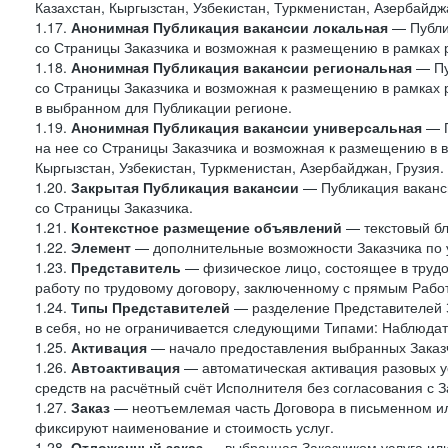
Казахстан, Кыргызстан, Узбекистан, Туркменистан, Азербайджа
1.17.
Анонимная Публикация вакансии локальная
— Публик
со Страницы Заказчика и возможная к размещению в рамках 
1.18.
Анонимная Публикация вакансии региональная
— Пу
со Страницы Заказчика и возможная к размещению в рамках р
в выбранном для Публикации регионе.
1.19.
Анонимная Публикация вакансии универсальная
— П
на нее со Страницы Заказчика и возможная к размещению в в
Кыргызстан, Узбекистан, Туркменистан, Азербайджан, Грузия.
1.20.
Закрытая Публикация вакансии
— Публикация ваканси
со Страницы Заказчика.
1.21.
Контекстное размещение объявлений
— текстовый бло
1.22.
Элемент
— дополнительные возможности Заказчика по 
1.23.
Представитель
— физическое лицо, состоящее в труд
работу по трудовому договору, заключенному с прямым Рабо
1.24.
Типы Представителей
— разделение Представителей З
в себя, но не ограничивается следующими Типами: Наблюдат
1.25.
Активация
— начало предоставления выбранных Заказч
1.26.
Автоактивация
— автоматическая активация разовых ус
средств на расчётный счёт Исполнителя без согласования с З
1.27.
Заказ
— неотъемлемая часть Договора в письменном ил
фиксируют наименование и стоимость услуг.
1.28.
Отложенный заказ
— выбранная Заказчиком услуга или