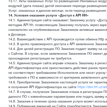
13.17. Акты оказанных Услуг по размещения Рекламных моду
модулей (дата показа) датой окончания периода размещения
Услуг, оказанных в данном месяце, если период размещения
14. Условия оказания услуги «Доступ к API HH»
14.1. Администрация сайта оказывает Заказчику услугу «Дост
методам API hh, позволяющим Заказчику получать через зар
соискателях на опубликованные Заказчиком активные ваканси
в Договоре.
14.2. Взаимодействие с API производится путем обмена http
14.3. В целях правомерного доступа к API заявленное Заказ
14.4. Для целей регистрации ПО Заказчик подает заявку на с
с Сайтом. В случае, если заявленное Заказчиком ПО имеет 
прохождения регистрации не требуется.
14.5. Администрация сайта вправе отказать Заказчику в реги
API Идентификатора или приостановить действие ранее прис
не соответствует требованиям Исполнителя или несет угрозу
требования к ПО в зависимости от критериев заявленного дл
14.6. Приобретение Заказчиком настоящей услуги не гарант
и получения API Идентификатора на сайте
https://dev.hh.uz/a
14.7. В случае, получения Заказчиком отказа в регистрации П
данного ПО с изменёнными параметрами или подать заявку н
14.8. Заказчик в течение срока оказания услуги может испол
14.9. Публикации вакансий на Сайте приобретаются Заказчик