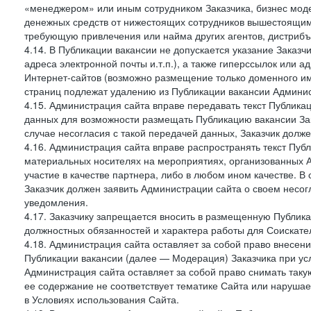
«менеджером» или иным сотрудником Заказчика, бизнес моде
денежных средств от нижестоящих сотрудников вышестоящим,
требующую привлечения или найма других агентов, дистрибъ
4.14. В Публикации вакансии не допускается указание Заказ
адреса электронной почты и.т.п.), а также гиперссылок или а
Интернет-сайтов (возможно размещение только доменного име
страниц подлежат удалению из Публикации вакансии Админис
4.15. Администрация сайта вправе передавать текст Публика
данных для возможности размещать Публикацию вакансии Зак
случае несогласия с такой передачей данных, Заказчик долж
4.16. Администрация сайта вправе распространять текст Публ
материальных носителях на мероприятиях, организованных 
участие в качестве партнера, либо в любом ином качестве. В
Заказчик должен заявить Администрации сайта о своем несо
уведомления.
4.17. Заказчику запрещается вносить в размещенную Публи
должностных обязанностей и характера работы для Соискател
4.18. Администрация сайта оставляет за собой право внесен
Публикации вакансии (далее — Модерация) Заказчика при усл
Администрация сайта оставляет за собой право снимать таку
ее содержание не соответствует тематике Сайта или нарушает
в Условиях использования Сайта.