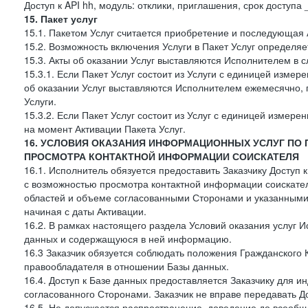
Доступ к API hh, модуль: отклики, приглашения, срок доступа
15. Пакет услуг
15.1. Пакетом Услуг считается приобретение и последующая 
15.2. Возможность включения Услуги в Пакет Услуг определя
15.3. Акты об оказании Услуг выставляются Исполнителем в
15.3.1. Если Пакет Услуг состоит из Услуги с единицей изме
об оказании Услуг выставляются Исполнителем ежемесячно, 
Услуги.
15.3.2. Если Пакет Услуг состоит из Услуг с единицей измер
на момент Активации Пакета Услуг.
16. УСЛОВИЯ ОКАЗАНИЯ ИНФОРМАЦИОННЫХ УСЛУГ ПО
ПРОСМОТРА КОНТАКТНОЙ ИНФОРМАЦИИ СОИСКАТЕЛЯ
16.1. Исполнитель обязуется предоставить Заказчику Доступ
с возможностью просмотра контактной информации соискате
областей и объеме согласованными Сторонами и указанными в
начиная с даты Активации.
16.2. В рамках настоящего раздела Условий оказания услуг И
данных и содержащуюся в ней информацию.
16.3 Заказчик обязуется соблюдать положения Гражданского 
правообладателя в отношении Базы данных.
16.4. Доступ к Базе данных предоставляется Заказчику для и
согласованного Сторонами. Заказчик не вправе передавать Д
16.5. Не допускается распространение, доведение до всеоб