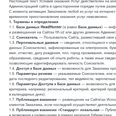
Настоящий текст Условий оказания Услуг действителен на мо
Администрацией сайта в одностороннем порядке путем разме
С момента активации Заказчиком любой из услуг на интернет
временное приостановление оказания услуг невозможно.
1. Термины и определения
1.1.
База данных HeadHunter
(а равно
База данных
) — инф
и размещенная на Сайтах hh.uz или других доменах Админис
1.2.
Соискатель
— Пользователь Сайта, разместивший свое 
1.3.
Персональные данные
— сведения, относящиеся к опр
данных (Соискателю), зафиксированные на электронном, бу
имя, отчество, дату рождения, пол, город проживания, номер
образование, сведения об опыте работы, а также иные сведен
позволяющие идентифицировать личность Соискателя.
1.4.
Доступ к Базе данных
— возможность для Заказчика про
1.5.
Параметры резюме
— указываемые Соискателем, или н
дата последнего редактировании, тип видимости, зарплатные
1.6.
Параметры Доступа к Базе данных
— возможность для 
критериев, например: региональный критерий, критерий про
в календарных днях).
1.7.
Публикация вакансии
— размещение на Сайте\ах Испол
клиентов Заказчика, если последний осуществляет деятельнос
1.8.
Публикация вакансии «Стандарт» локальная
— Публик
и возможная к размещению в рамках регионов Узбекистана.