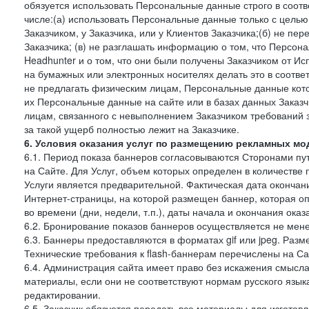
обязуется использовать Персональные данные строго в соотв
числе:(а) использовать Персональные данные только с цель
Заказчиком, у Заказчика, или у Клиентов Заказчика;(б) не п
Заказчика; (в) не разглашать информацию о том, что Персон
Headhunter и о том, что они были получены Заказчиком от И
на бумажных или электронных носителях делать это в соотве
не предлагать физическим лицам, Персональные данные кот
их Персональные данные на сайте или в базах данных Заказч
лицам, связанного с невыполнением Заказчиком требований 
за такой ущерб полностью лежит на Заказчике.
6. Условия оказания услуг по размещению рекламных мод
6.1. Период показа баннеров согласовываются Сторонами пут
на Сайте. Для Услуг, объем которых определен в количестве 
Услуги является предварительной. Фактическая дата окончан
Интернет-страницы, на которой размещен баннер, которая оп
во времени (дни, недели, т.п.), даты начала и окончания оказ
6.2. Бронирование показов баннеров осуществляется не менее
6.3. Баннеры предоставляются в форматах gif или jpeg. Раз
Технические требования к flash-баннерам перечислены на Са
6.4. Администрация сайта имеет право без искажения смысл
материалы, если они не соответствуют нормам русского язык
редактировании.
6.5. Заказчик обязуется передать все материалы для изготов