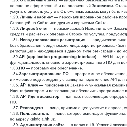
но еще не оформленный и не оплаченный Заказчиком. Отложе
услуги, стоимость услуги в Отложенных заказах могут быть 
1.29.
Личный кабинет
— персонализированное рабочее прост
Страницей на Сайте или другими сервисами Сайта.
1.30.
Лицевой счет
— присваиваемый Исполнителем Заказчик
средств и расчетных операций Сторон по услугам, предусмотр
1.31.
Неподтвержденная регистрация
— юридическое лицо,
без образования юридического лица, зарегистрировавшийся 
регистрации и находящееся в данном типе регистрации до м
1.32.
API (application programming interface)
— API hh.uz, и
функциональность внешнего зарегистрированного ПО для це
1.33.
ПО
— программное обеспечение.
1.34.
Зарегистрированное ПО
— программное обеспечение,
и имеющее подтвержденную заявку на подключение АPI для 
1.35.
API Ключ
— присвоенная Заказчику уникальная комбинац
Идентификатором и позволяющая обеспечить программное в
1.36.
API
Идентификатор
— данные, позволяющие определен
ПО.
1.37.
Респондент
— лицо, принимающее участие в опросе, со
1.38.
Пользователь
— лицо, которое использует функциона
по адресу kakdela.hh.uz.
1.39.
Администрация сайта
— в целях п.19. Условий оказа