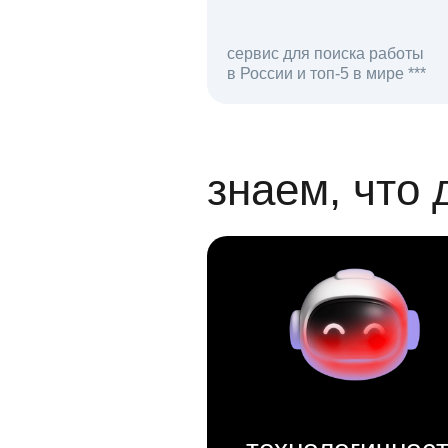
сервис для поиска работы
в России и топ-5 в мире ***
откликов на вак
знаем, что 