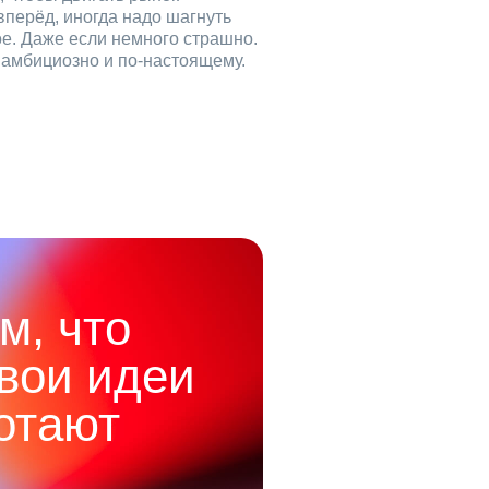
вперёд, иногда надо шагнуть
ое. Даже если немного страшно.
, амбициозно и по‑настоящему.
м, что
твои идеи
отают