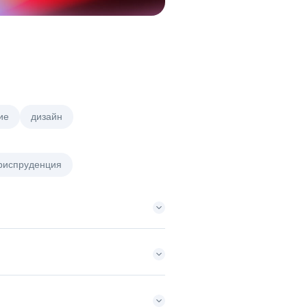
ие
дизайн
риспруденция
)
150000 ₽
департамент
Нижний Новгород
ному бизнесу
з/п не указана
одажи