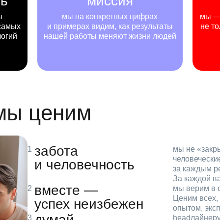
ть
миссия
ы
мы на конкретных цифрах
мы — 
самых
и примерах видим, как результаты
не то
логий
нашей работы меняют жизни людей
 мы ценим
забота
мы не «зак
человечески
и человечность
за каждым р
За каждой в
вместе —
мы верим в с
Ценим всех, 
успех неизбежен
опытом, эксп
думай
headлайнеру