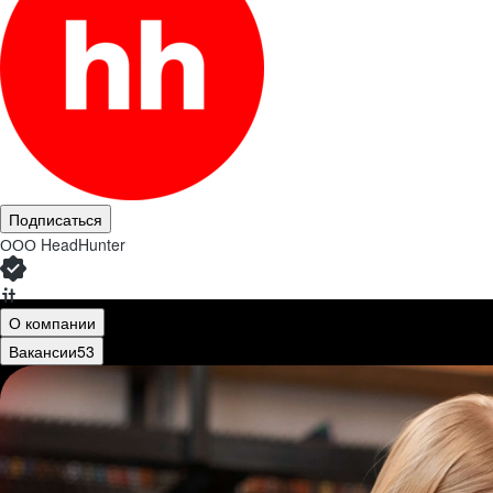
Подписаться
ООО
HeadHunter
О компании
Вакансии
53