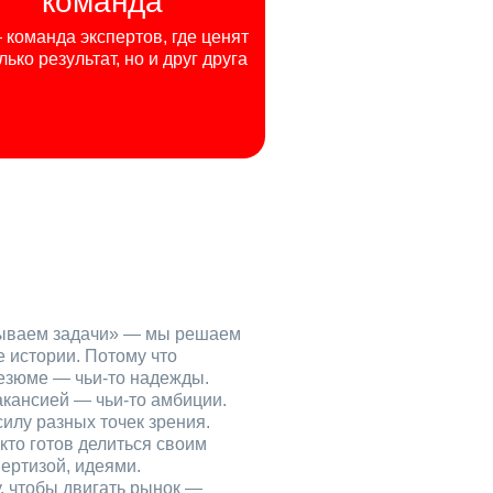
команда
команда экспертов, где ценят
лько результат, но и друг друга
рываем задачи» — мы решаем
е истории. Потому что
езюме — чьи‑то надежды.
акансией — чьи‑то амбиции.
илу разных точек зрения.
кто готов делиться своим
ертизой, идеями.
, чтобы двигать рынок —