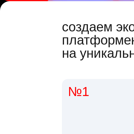
создаем эк
платформен
на уникаль
№1
1 мл