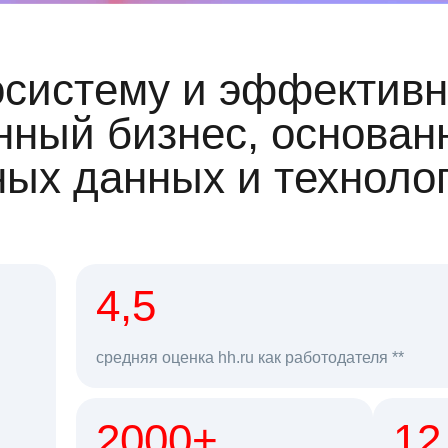
осистему и эффективн
ный бизнес, основан
ных данных и техноло
рд
4,5
средняя оценка hh.ru как работодателя **
2000+
68 млн
12