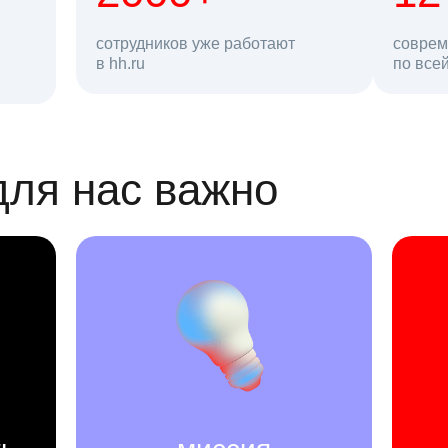
сотрудников уже работают
соврем
в hh.ru
резюме в базе
по все
ансии
для нас важно