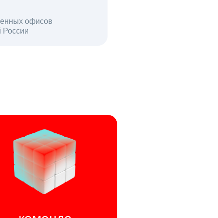
енных офисов
й России
пользователей в день