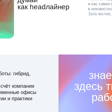
и нас самих 
как headлайнер
в неизвестн
Зато честно
знае
оты: гибрид,
здесь 
 счёт компании
ременные офисы
раб
ии и практики