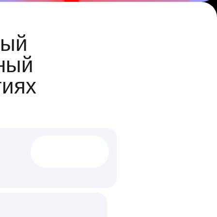
ый
ный
гиях
1522 тыс
вакансий
18 млн