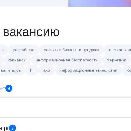
 вакансию
ты
разработка
развитие бизнеса и продажи
тестирован
финансы
информационная безопасность
маркетинг
 капиталов
hr
axo
информационные технологии
ю
нт
9
Key Account Manager (EdTech
HeadHunter::Коммерческий 
сегодня
Менеджер по продажам круп
и pr
7
HeadHunter::Телефонные пр