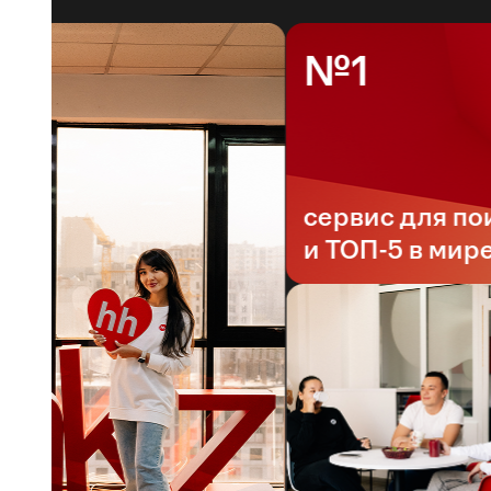
№1
сервис для поиск
и ТОП-5 в мире*