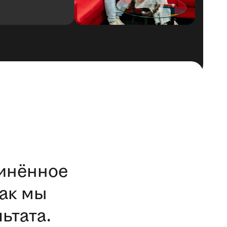
откл
динённое
ак мы
ьтата.