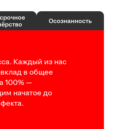
срочное
Осознанность
нёрство
са. Каждый из нас
 вклад в общее
на 100% —
дим начатое до
фекта.