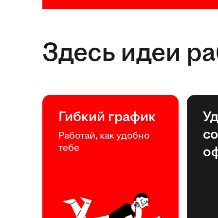
Здесь идеи р
Гибкий график
У
с
Работай, как удобно
тебе
о