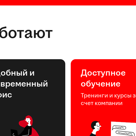
аботают
добный и
Доступное
овременный
обучение
фис
Тренинги и курсы з
счет компании