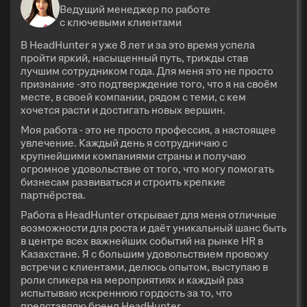
Ведущий менеджер по работе
с ключевыми клиентами
В HeadHunter я уже 8 лет и за это время успела
пройти яркий, насыщенный путь, трижды став
лучшим сотрудником года. Для меня это не просто
признание -это подтверждение того, что я на своём
месте, в своей компании, рядом с теми, с кем
хочется расти и достигать новых вершин.
Моя работа - это не просто профессия, а настоящее
увлечение. Каждый день я сотрудничаю с
крупнейшими компаниями страны и получаю
огромное удовольствие от того, что могу помогать
бизнесам развиваться и строить крепкие
партнёрства.
Работа в HeadHunter открывает для меня отличные
возможности для роста и даёт уникальный шанс быть
в центре всех важнейших событий на рынке HR в
Казахстане. Я с большим удовольствием провожу
встречи с клиентами, делюсь опытом, выступаю в
роли спикера на мероприятиях и каждый раз
испытываю искреннюю гордость за то, что
представляю бренд HeadHunter.