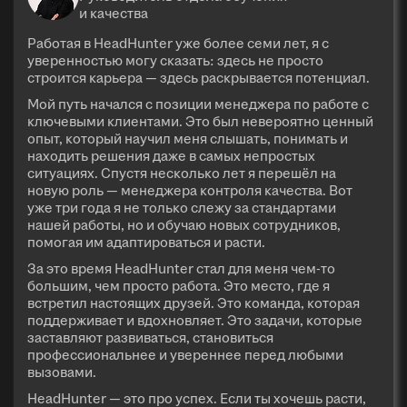
и качества
Работая в HeadHunter уже более семи лет, я с
уверенностью могу сказать: здесь не просто
строится карьера — здесь раскрывается потенциал.
Мой путь начался с позиции менеджера по работе с
ключевыми клиентами. Это был невероятно ценный
опыт, который научил меня слышать, понимать и
находить решения даже в самых непростых
ситуациях. Спустя несколько лет я перешёл на
новую роль — менеджера контроля качества. Вот
уже три года я не только слежу за стандартами
нашей работы, но и обучаю новых сотрудников,
помогая им адаптироваться и расти.
За это время HeadHunter стал для меня чем-то
большим, чем просто работа. Это место, где я
встретил настоящих друзей. Это команда, которая
поддерживает и вдохновляет. Это задачи, которые
заставляют развиваться, становиться
профессиональнее и увереннее перед любыми
вызовами.
HeadHunter — это про успех. Если ты хочешь расти,