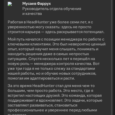
Мусаев Фаррух
Руководитель отдела обучения
и качества
Работая в HeadHunter уже более семи лет, я с
уверенностью могу сказать: здесь не просто
строится карьера — здесь раскрывается потенциал.
Мой путь начался с позиции менеджера по работе с
ключевыми клиентами. Это был невероятно ценный
опыт, который научил меня слышать, понимать и
находить решения даже в самых непростых
ситуациях. Спустя несколько лет я перешёл на
новую роль — менеджера контроля качества. Вот
уже три года я не только слежу за стандартами
нашей работы, но и обучаю новых сотрудников,
помогая им адаптироваться и расти.
За это время HeadHunter стал для меня чем-то
большим, чем просто работа. Это место, где я
встретил настоящих друзей. Это команда, которая
поддерживает и вдохновляет. Это задачи, которые
заставляют развиваться, становиться
профессиональнее и увереннее перед любыми
вызовами.