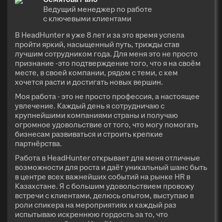
Ведущий менеджер по работе
с ключевыми клиентами
В HeadHunter я уже 8 лет и за это время успела
пройти яркий, насыщенный путь, трижды став
лучшим сотрудником года. Для меня это не просто
признание -это подтверждение того, что я на своём
месте, в своей компании, рядом с теми, с кем
хочется расти и достигать новых вершин.
Моя работа - это не просто профессия, а настоящее
увлечение. Каждый день я сотрудничаю с
крупнейшими компаниями страны и получаю
огромное удовольствие от того, что могу помогать
бизнесам развиваться и строить крепкие
партнёрства.
Работа в HeadHunter открывает для меня отличные
возможности для роста и даёт уникальный шанс быть
в центре всех важнейших событий на рынке HR в
Казахстане. Я с большим удовольствием провожу
встречи с клиентами, делюсь опытом, выступаю в
роли спикера на мероприятиях и каждый раз
испытываю искреннюю гордость за то, что