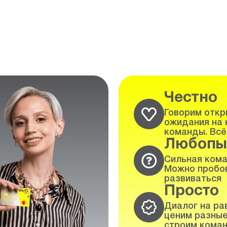
Честно
Говорим откры
ожидания на 
команды. Всё
Любопы
Сильная кома
Можно пробов
развиваться
Просто
Диалог на ра
ценим разные
строим коман