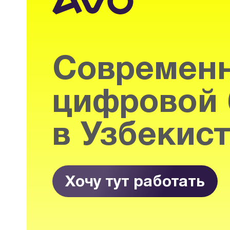
Современ
цифровой 
в Узбекис
Хочу тут работать