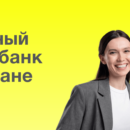
ный
банк
тане