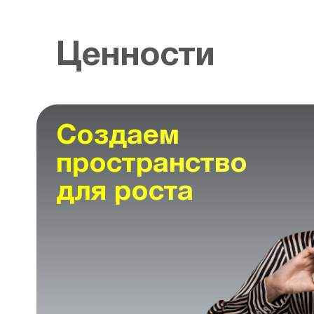
Ценности
Создаем
пространство
для роста