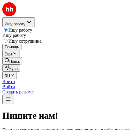
Ищу работу
Ищу работу
Ищу работу
Ищу сотрудника
Помощь
Ещё
Поиск
Кува
RU
Войти
Войти
Создать резюме
Пишите нам!
Если вы хотите подсказать нам, как улучшить наш сайт, выска