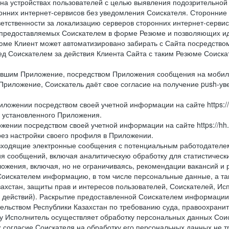
 на устройствах пользователей с целью выявления подозрительной
онних интернет-сервисов без уведомления Соискателя. Сторонние
ветственности за локализацию серверов сторонних интернет-серви
 предоставляемых Соискателем в форме Резюме и позволяющих и
зюме Клиент может автоматизировано забирать с Сайта посредством ф
перед Соискателем за действия Клиента Сайта с таким Резюме Соиск
вившим Приложение, посредством Приложения сообщения на мобиль
Приложение, Соискатель даёт свое согласие на получение push-уве
иложении посредством своей учетной информации на сайте https://
и установленного Приложения.
жении посредством своей учетной информации на сайте https://hh
рез настройки своего профиля в Приложении.
е и входящие электронные сообщения с потенциальным работодател
я сообщений, включая аналитическую обработку для статистическ
жения, включая, но не ограничиваясь, рекомендации вакансий и р
Соискателем информацию, в том числе персональные данные, а та
ахстан, защиты прав и интересов пользователей, Соискателей, Исп
 действий). Раскрытие предоставленной Соискателем информации,
ельством Республики Казахстан по требованию суда, правоохрани
ьку Исполнитель осуществляет обработку персональных данных Сои
 согласие Соискателя на обработку его персональных данных не т