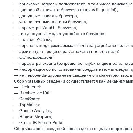
— поисковые запросы пользователя, в том числе поисковы
— цифровой отпечаток браузера (canvas fingerprint);
— доступные шрифты браузера;
— установленные плагины браузера;
— параметры WebGL браузера;
— тип доступных медиа-устройств в браузере;
— наличие ActiveX;
— перечень поддерживаемых языков на устройстве пользов
— архитектура процессора устройства пользователя;
— ОС пользователя;
— параметры экрана (разрешение, глубина цветности, пар
— информация об использовании средств автоматизации пр
— не персонифицированные сведения о параметрах ввода 
Сбор указанных сведений осуществляется как механизмами 
— LiveIntenet;
— Rambler.top100;
— ComScore;
— TopMail.ru;
— Google Analytics;
— Яндекс.Метрика;
— Group-IB Secure Portal.
Сбор указанных сведений производится с целью формирова