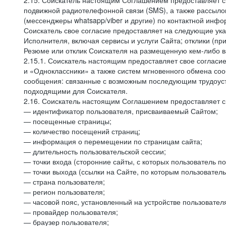
2.15. Соискатель настоящим Соглашением предоставляет св
подвижной радиотелефонной связи (SMS), а также рассыло
(мессенджеры whatsapp/viber и другие) по контактной инфо
Соискатель свое согласие предоставляет на следующие ука
Исполнителя, включая сервисы и услуги Сайта; отклики (п
Резюме или отклик Соискателя на размещенную кем-либо ва
2.15.1. Соискатель настоящим предоставляет свое соглас
и «Одноклассники» а также систем мгновенного обмена сооб
сообщения: связанные с возможным последующим трудоустр
подходящими для Соискателя.
2.16. Соискатель настоящим Соглашением предоставляет св
— идентификатор пользователя, присваиваемый Сайтом;
— посещенные страницы;
— количество посещений страниц;
— информация о перемещении по страницам сайта;
— длительность пользовательской сессии;
— точки входа (сторонние сайты, с которых пользователь по
— точки выхода (ссылки на Сайте, по которым пользователь
— страна пользователя;
— регион пользователя;
— часовой пояс, установленный на устройстве пользовател
— провайдер пользователя;
— браузер пользователя;