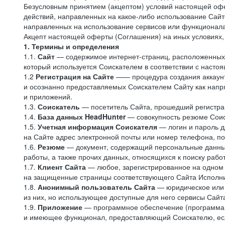
Безусловным принятием (акцептом) условий настоящей офе
действий, направленных на какое-либо использование Сайто
направленных на использование сервисов или функционал
Акцепт настоящей оферты (Соглашения) на иных условиях, о
1. Термины и определения
1.1.
Сайт
— содержимое интернет-страниц, расположенных в
который используется Соискателем в соответствии с наст
1.2
Регистрация на Сайте
—— процедура создания аккаунт
и осознанно предоставляемых Соискателем Сайту как напря
и приложений.
1.3.
Соискатель
— посетитель Сайта, прошедший регистрац
1.4.
База данных HeadHunter
— совокупность резюме Соис
1.5.
Учетная информация Соискателя
— логин и пароль д
на Сайте адрес электронной почты или номер телефона, п
1.6.
Резюме
— документ, содержащий персональные данные
работы, а также прочих данных, относящихся к поиску рабо
1.7.
Клиент Сайта
— любое, зарегистрированное на одном 
на защищенные страницы соответствующего Сайта Исполн
1.8.
Анонимный пользователь Сайта
— юридическое или 
из них, но использующее доступные для него сервисы Сайта
1.9.
Приложение
— программное обеспечение (программа д
и имеющее функционал, предоставляющий Соискателю, если