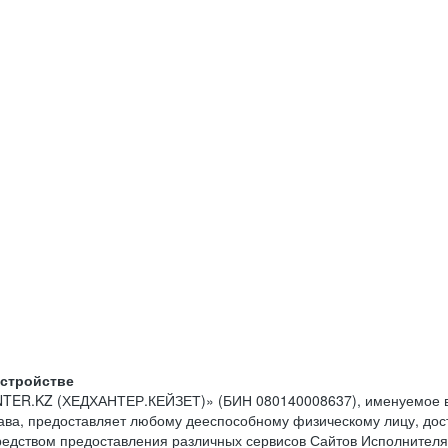
устройстве
NTER.KZ (ХЕДХАНТЕР.КЕЙЗЕТ)» (БИН 080140008637), именуемое в
тава, предоставляет любому дееспособному физическому лицу, до
средством предоставления различных сервисов Сайтов Исполнителя