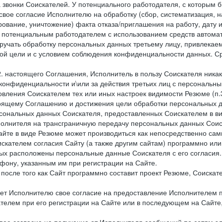
 звонки Соискателей. У потенциального работодателя, с которым 
свое согласие Исполнителю на обработку (сбор, систематизация, 
рование, уничтожение) факта отказа/приглашения на работу, дату
 потенциальным работодателем с использованием средств автомати
учать обработку персональных данных третьему лицу, привлекае
ной цели и с условием соблюдения конфиденциальности данных. Ср
.2. настоящего Соглашения, Исполнитель в пользу Соискателя ника
е конфиденциальности и\или за действия третьих лиц с персональ
вления Соискателем тех или иных настроек видимости Резюме (п.3
тоящему Соглашению и достижения цели обработки персональных д
рсональных данных Соискателя, предоставленных Соискателем в 
сполнителя на трансграничную передачу персональных данных Сои
айте в виде Резюме может производиться как непосредственно с
искателем согласия Сайту (а также другим сайтам) программно ил
орых расположены персональные данные Соискателя с его согласия
фону, указанным им при регистрации на Сайте.
), после того как Сайт программно составит проект Резюме, Соиска
ет Исполнителю свое согласие на предоставление Исполнителем 
елем при его регистрации на Сайте или в последующем на Сайте,