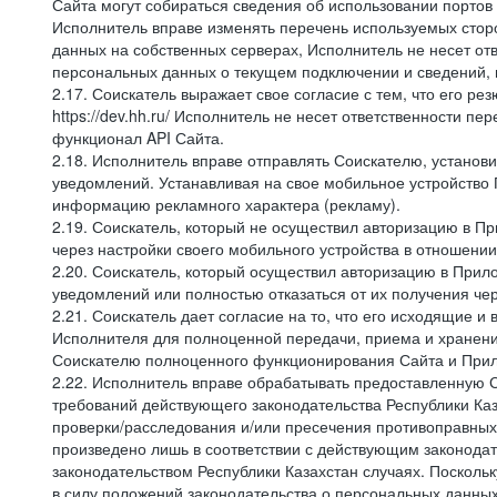
Сайта могут собираться сведения об использовании портов
Исполнитель вправе изменять перечень используемых стор
данных на собственных серверах, Исполнитель не несет от
персональных данных о текущем подключении и сведений,
2.17. Соискатель выражает свое согласие с тем, что его ре
https://dev.hh.ru/ Исполнитель не несет ответственности 
функционал API Сайта.
2.18. Исполнитель вправе отправлять Соискателю, устано
уведомлений. Устанавливая на свое мобильное устройство 
информацию рекламного характера (рекламу).
2.19. Соискатель, который не осуществил авторизацию в Пр
через настройки своего мобильного устройства в отношени
2.20. Соискатель, который осуществил авторизацию в Прило
уведомлений или полностью отказаться от их получения че
2.21. Соискатель дает согласие на то, что его исходящи
Исполнителя для полноценной передачи, приема и хранени
Соискателю полноценного функционирования Сайта и Прило
2.22. Исполнитель вправе обрабатывать предоставленную 
требований действующего законодательства Республики Каз
проверки/расследования и/или пресечения противоправных
произведено лишь в соответствии с действующим законодат
законодательством Республики Казахстан случаях. Поскол
в силу положений законодательства о персональных данных