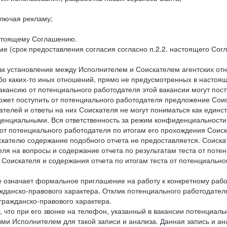
лючая рекламу;
астоящему Соглашению.
е (срок предоставления согласия согласно п.2.2. настоящего Сог
как установление между Исполнителем и Соискателем агентских о
ибо каких-то иных отношений, прямо не предусмотренных в настоя
акансию от потенциального работодателя этой вакансии могут пост
ожет поступить от потенциального работодателя предложение Соиск
ателей и ответы на них Соискателя не могут пониматься как единс
енциальными. Вся ответственность за режим конфиденциальности
 от потенциального работодателя по итогам его прохождения Соис
кателю содержание подобного отчета не предоставляется. Соискат
еля на вопросы и содержание отчета по результатам теста от по
 Соискателя и содержания отчета по итогам теста от потенциальн
е означает формальное приглашение на работу к конкретному рабо
жданско-правового характера. Отклик потенциального работодателя
 гражданско-правового характера.
 что при его звонке на телефон, указанный в вакансии потенциаль
и Исполнителем для такой записи и анализа. Данная запись и ана