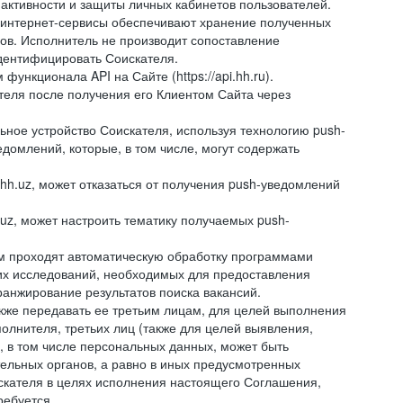
 активности и защиты личных кабинетов пользователей.
 интернет-сервисы обеспечивают хранение полученных
сов. Исполнитель не производит сопоставление
дентифицировать Соискателя.
ункционала API на Сайте (https://api.hh.ru).
ателя после получения его Клиентом Сайта через
ное устройство Соискателя, используя технологию push-
домлений, которые, в том числе, могут содержать
hh.uz, может отказаться от получения push-уведомлений
.uz, может настроить тематику получаемых push-
ем проходят автоматическую обработку программами
их исследований, необходимых для предоставления
анжирование результатов поиска вакансий.
кже передавать ее третьим лицам, для целей выполнения
олнителя, третьих лиц (также для целей выявления,
 в том числе персональных данных, может быть
тельных органов, а равно в иных предусмотренных
скателя в целях исполнения настоящего Соглашения,
ребуется.