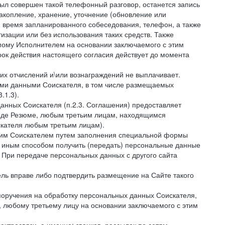
был совершен такой телефонный разговор, останется запись
накопление, хранение, уточнение (обновление или
 и время запланированного собеседования, телефон, а также
зации или без использования таких средств. Также
мому Исполнителем на основании заключаемого с этим
ок действия настоящего согласия действует до момента
ких отчислений и\или вознаграждений не выплачивает.
ными данными Соискателя, в том числе размещаемых
.1.3).
анных Соискателя (п.2.3. Соглашения) предоставляет
виде Резюме, любым третьим лицам, находящимся
скателя любым третьим лицам).
амим Соискателем путем заполнения специальной формы
и иным способом получить (передать) персональные данные
. При передаче персональных данных с другого сайта
тель вправе либо подтвердить размещение на Сайте такого
поручения на обработку персональных данных Соискателя,
 любому третьему лицу на основании заключаемого с этим