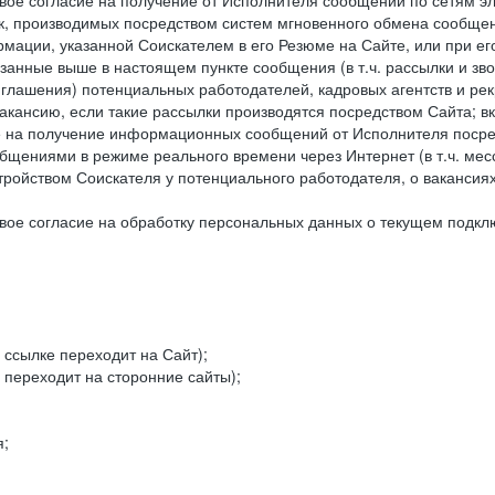
ое согласие на получение от Исполнителя сообщений по сетям эле
к, производимых посредством систем мгновенного обмена сообще
рмации, указанной Соискателем в его Резюме на Сайте, или при е
занные выше в настоящем пункте сообщения (в т.ч. рассылки и зв
риглашения) потенциальных работодателей, кадровых агентств и ре
кансию, если такие рассылки производятся посредством Сайта; в
ие на получение информационных сообщений от Исполнителя посре
щениями в режиме реального времени через Интернет (в т.ч. мессе
ойством Соискателя у потенциального работодателя, о вакансиях
ое согласие на обработку персональных данных о текущем подклю
 ссылке переходит на Сайт);
 переходит на сторонние сайты);
я;