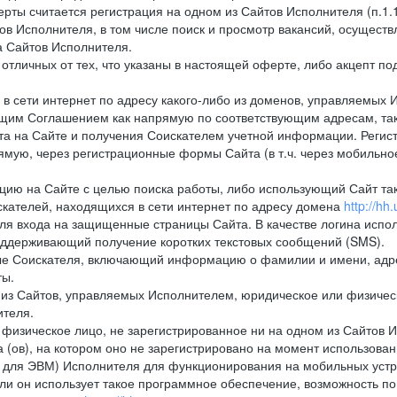
рты считается регистрация на одном из Сайтов Исполнителя (п.1
в Исполнителя, в том числе поиск и просмотр вакансий, осуществл
а Сайтов Исполнителя.
тличных от тех, что указаны в настоящей оферте, либо акцепт под
 сети интернет по адресу какого-либо из доменов, управляемых 
оящим Соглашением как напрямую по соответствующим адресам, так
а на Сайте и получения Соискателем учетной информации. Регист
мую, через регистрационные формы Сайта (в т.ч. через мобильно
ию на Сайте с целью поиска работы, либо использующий Сайт такж
кателей, находящихся в сети интернет по адресу домена
http://hh.
ля входа на защищенные страницы Сайта. В качестве логина испо
оддерживающий получение коротких текстовых сообщений (SMS).
 Соискателя, включающий информацию о фамилии и имени, адрес
ты.
из Сайтов, управляемых Исполнителем, юридическое или физическ
ителя.
физическое лицо, не зарегистрированное ни на одном из Сайтов И
 (ов), на котором оно не зарегистрировано на момент использован
ля ЭВМ) Исполнителя для функционирования на мобильных устрой
 он использует такое программное обеспечение, возможность по