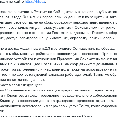
ихся на сайте
https://hh.uz
.
кателю размещать Резюме на Сайте, искать вакансии, опубликованн
 мая 2013 года № 94-V «О персональных данных и их защите» и Зак
дает свое согласие на сбор, обработку персональных данных в ц
еми персональными данными, указанными Соискателем при регистр
анение (только в отношении Резюме или данных из Резюме), сбор,
ие, доступ, блокирование, уничтожение, обработку, поиск и сбор 
лю в целях, указанных в п.2.3 настоящего Соглашения, на сбор да
воего мобильного устройства в отношении установленного Приложе
льного устройства в отношении Приложения Соискатель может такж
нных в п.2.3 настоящего Соглашения, на сбор данных о домашнем а
троке при заполнении личных данных, а также на использование т
тости по соответствующей вакансии работодателей. Таким же обра
нии своих личных данных.
ючает в себя следующее:
ему Соглашению и персонализация предоставляемых сервисов и ус
сти у Клиентов, а также проведение предварительного собеседовани
Клиенту на основании договора гражданско-правового характера;
 касающихся использования сервисов и услуг Сайта, контактирова
ля;
а их использования, разработка новых сервисов Сайта;