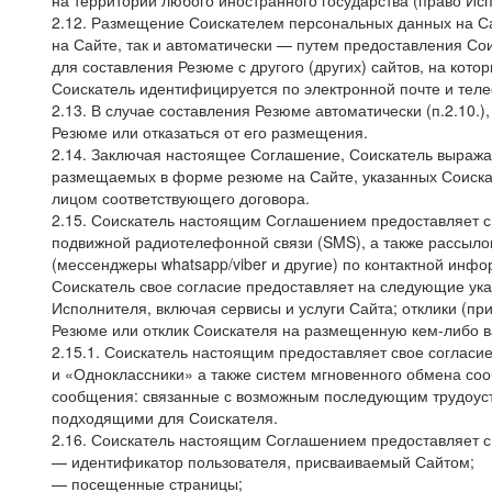
на территории любого иностранного государства (право И
2.12. Размещение Соискателем персональных данных на С
на Сайте, так и автоматически — путем предоставления Со
для составления Резюме с другого (других) сайтов, на кот
Соискатель идентифицируется по электронной почте и теле
2.13. В случае составления Резюме автоматически (п.2.10.
Резюме или отказаться от его размещения.
2.14. Заключая настоящее Соглашение, Соискатель выража
размещаемых в форме резюме на Сайте, указанных Соискат
лицом соответствующего договора.
2.15. Соискатель настоящим Соглашением предоставляет св
подвижной радиотелефонной связи (SMS), а также рассыло
(мессенджеры whatsapp/viber и другие) по контактной инфо
Соискатель свое согласие предоставляет на следующие ука
Исполнителя, включая сервисы и услуги Сайта; отклики (п
Резюме или отклик Соискателя на размещенную кем-либо ва
2.15.1. Соискатель настоящим предоставляет свое соглас
и «Одноклассники» а также систем мгновенного обмена сооб
сообщения: связанные с возможным последующим трудоустр
подходящими для Соискателя.
2.16. Соискатель настоящим Соглашением предоставляет св
— идентификатор пользователя, присваиваемый Сайтом;
— посещенные страницы;