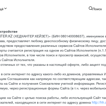
щё
Поиск
устройстве
NTER.KZ (ХЕДХАНТЕР.КЕЙЗЕТ)» (БИН 080140008637), именуемое в
тава, предоставляет любому дееспособному физическому лицу, до
средством предоставления различных сервисов Сайтов Исполнителя
рты считается регистрация на одном из Сайтов Исполнителя (п.1
в Исполнителя, в том числе поиск и просмотр вакансий, осуществл
а Сайтов Исполнителя.
тличных от тех, что указаны в настоящей оферте, либо акцепт под
 сети интернет по адресу какого-либо из доменов, управляемых 
оящим Соглашением как напрямую по соответствующим адресам, так
а на Сайте и получения Соискателем учетной информации. Регист
мую, через регистрационные формы Сайта (в т.ч. через мобильно
ию на Сайте с целью поиска работы, либо использующий Сайт такж
кателей, находящихся в сети интернет по адресу домена
http://hh.