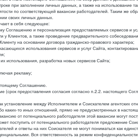
троке при заполнении личных данных, а также на использование т
тости по соответствующей вакансии работодателей. Таким же обра
нии своих личных данных.
ючает в себя следующее:
ему Соглашению и персонализация предоставляемых сервисов и ус
сти у Клиентов, а также проведение предварительного собеседовани
Клиенту на основании договора гражданско-правового характера;
 касающихся использования сервисов и услуг Сайта, контактирова
ля;
а их использования, разработка новых сервисов Сайта;
лючая рекламу;
астоящему Соглашению.
е (срок предоставления согласия согласно п.2.2. настоящего Сог
как установление между Исполнителем и Соискателем агентских о
ибо каких-то иных отношений, прямо не предусмотренных в настоя
акансию от потенциального работодателя этой вакансии могут пост
ожет поступить от потенциального работодателя предложение Соиск
ателей и ответы на них Соискателя не могут пониматься как единс
енциальными. Вся ответственность за режим конфиденциальности