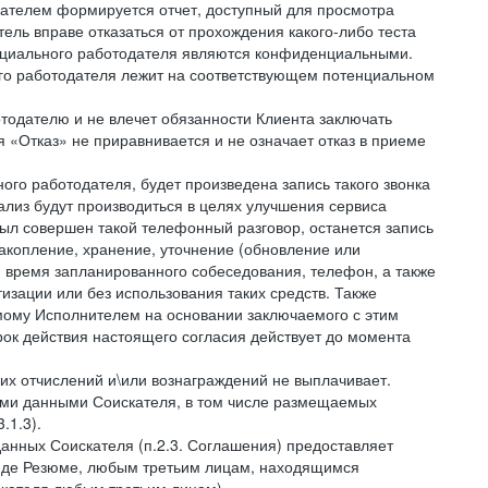
кателем формируется отчет, доступный для просмотра
ель вправе отказаться от прохождения какого-либо теста
тенциального работодателя являются конфиденциальными.
ого работодателя лежит на соответствующем потенциальном
тодателю и не влечет обязанности Клиента заключать
 «Отказ» не приравнивается и не означает отказ в приеме
ного работодателя, будет произведена запись такого звонка
лиз будут производиться в целях улучшения сервиса
был совершен такой телефонный разговор, останется запись
накопление, хранение, уточнение (обновление или
 и время запланированного собеседования, телефон, а также
зации или без использования таких средств. Также
мому Исполнителем на основании заключаемого с этим
ок действия настоящего согласия действует до момента
ких отчислений и\или вознаграждений не выплачивает.
ными данными Соискателя, в том числе размещаемых
.1.3).
анных Соискателя (п.2.3. Соглашения) предоставляет
виде Резюме, любым третьим лицам, находящимся