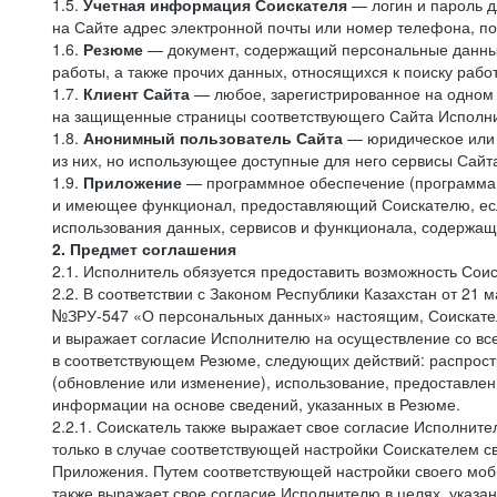
1.5.
Учетная информация Соискателя
— логин и пароль д
на Сайте адрес электронной почты или номер телефона, п
1.6.
Резюме
— документ, содержащий персональные данные
работы, а также прочих данных, относящихся к поиску рабо
1.7.
Клиент Сайта
— любое, зарегистрированное на одном 
на защищенные страницы соответствующего Сайта Исполн
1.8.
Анонимный пользователь Сайта
— юридическое или 
из них, но использующее доступные для него сервисы Сайта
1.9.
Приложение
— программное обеспечение (программа д
и имеющее функционал, предоставляющий Соискателю, если
использования данных, сервисов и функционала, содержащ
2. Предмет соглашения
2.1. Исполнитель обязуется предоставить возможность Соис
2.2. В соответствии с Законом Республики Казахстан от 21
№ЗРУ-547 «О персональных данных» настоящим, Соискатель 
и выражает согласие Исполнителю на осуществление со вс
в соответствующем Резюме, следующих действий: распростр
(обновление или изменение), использование, предоставлен
информации на основе сведений, указанных в Резюме.
2.2.1. Соискатель также выражает свое согласие Исполните
только в случае соответствующей настройки Соискателем с
Приложения. Путем соответствующей настройки своего моби
также выражает свое согласие Исполнителю в целях, указа