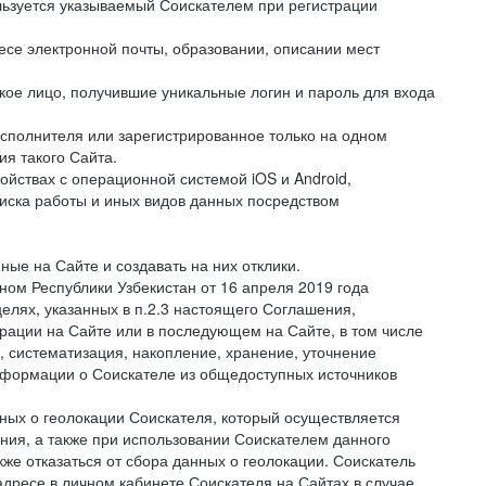
льзуется указываемый Соискателем при регистрации
е электронной почты, образовании, описании мест
ое лицо, получившие уникальные логин и пароль для входа
сполнителя или зарегистрированное только на одном
ия такого Сайта.
ствах с операционной системой iOS и Android,
иска работы и иных видов данных посредством
ые на Сайте и создавать на них отклики.
оном Республики Узбекистан от 16 апреля 2019 года
елях, указанных в п.2.3 настоящего Соглашения,
ации на Сайте или в последующем на Сайте, в том числе
 систематизация, накопление, хранение, уточнение
информации о Соискателе из общедоступных источников
нных о геолокации Соискателя, который осуществляется
ния, а также при использовании Соискателем данного
е отказаться от сбора данных о геолокации. Соискатель
дресе в личном кабинете Соискателя на Сайтах в случае,