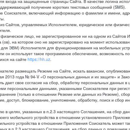
ля входа на защищенные страницы Сайта. В качестве логина испо
оддерживающий получение коротких текстовых сообщений (SMS).
 Соискателя, включающий информацию о фамилии и имени, адрес
ты.
из Сайтов, управляемых Исполнителем, юридическое или физическ
ителя.
физическое лицо, не зарегистрированное ни на одном из Сайтов И
 (ов), на котором оно не зарегистрировано на момент использован
ля ЭВМ) Исполнителя для функционирования на мобильных устрой
 он использует такое программное обеспечение, возможность по
ихся на сайте
https://hh.uz
.
кателю размещать Резюме на Сайте, искать вакансии, опубликованн
 мая 2013 года № 94-V «О персональных данных и их защите» и Зак
дает свое согласие на сбор, обработку персональных данных в ц
еми персональными данными, указанными Соискателем при регистр
анение (только в отношении Резюме или данных из Резюме), сбор,
ие, доступ, блокирование, уничтожение, обработку, поиск и сбор 
лю в целях, указанных в п.2.3 настоящего Соглашения, на сбор да
воего мобильного устройства в отношении установленного Приложе
льного устройства в отношении Приложения Соискатель может такж
нных в п.2.3 настоящего Соглашения, на сбор данных о домашнем а