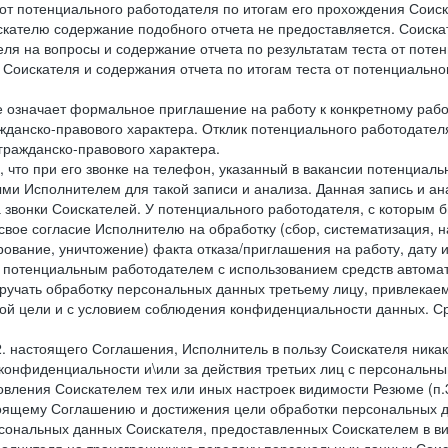
 от потенциального работодателя по итогам его прохождения Соис
кателю содержание подобного отчета не предоставляется. Соискат
еля на вопросы и содержание отчета по результатам теста от по
 Соискателя и содержания отчета по итогам теста от потенциальн
е означает формальное приглашение на работу к конкретному рабо
жданско-правового характера. Отклик потенциального работодателя
 гражданско-правового характера.
 что при его звонке на телефон, указанный в вакансии потенциаль
и Исполнителем для такой записи и анализа. Данная запись и ана
 звонки Соискателей. У потенциального работодателя, с которым 
свое согласие Исполнителю на обработку (сбор, систематизация, 
рование, уничтожение) факта отказа/приглашения на работу, дату
 потенциальным работодателем с использованием средств автомати
учать обработку персональных данных третьему лицу, привлекае
ной цели и с условием соблюдения конфиденциальности данных. Ср
.2. настоящего Соглашения, Исполнитель в пользу Соискателя ника
е конфиденциальности и\или за действия третьих лиц с персональ
вления Соискателем тех или иных настроек видимости Резюме (п.3
тоящему Соглашению и достижения цели обработки персональных д
рсональных данных Соискателя, предоставленных Соискателем в 