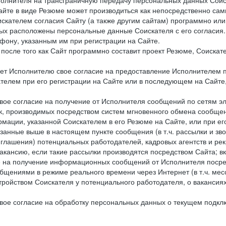
сполнителя на трансграничную передачу персональных данных Сои
айте в виде Резюме может производиться как непосредственно с
искателем согласия Сайту (а также другим сайтам) программно ил
орых расположены персональные данные Соискателя с его согласия
фону, указанным им при регистрации на Сайте.
), после того как Сайт программно составит проект Резюме, Соиска
ет Исполнителю свое согласие на предоставление Исполнителем 
елем при его регистрации на Сайте или в последующем на Сайте,
ое согласие на получение от Исполнителя сообщений по сетям эле
к, производимых посредством систем мгновенного обмена сообще
рмации, указанной Соискателем в его Резюме на Сайте, или при е
занные выше в настоящем пункте сообщения (в т.ч. рассылки и зв
риглашения) потенциальных работодателей, кадровых агентств и ре
кансию, если такие рассылки производятся посредством Сайта; в
ие на получение информационных сообщений от Исполнителя посре
щениями в режиме реального времени через Интернет (в т.ч. мессе
ойством Соискателя у потенциального работодателя, о вакансиях
ое согласие на обработку персональных данных о текущем подклю