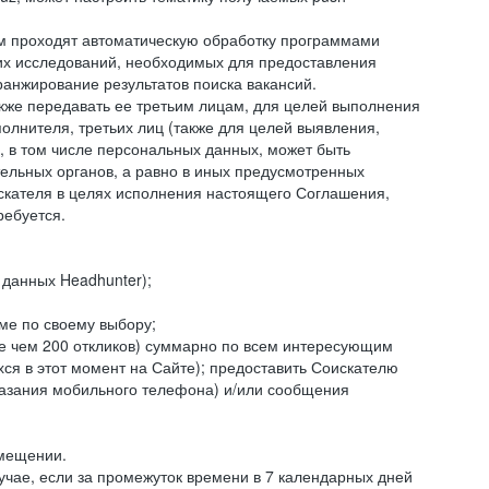
ем проходят автоматическую обработку программами
их исследований, необходимых для предоставления
анжирование результатов поиска вакансий.
кже передавать ее третьим лицам, для целей выполнения
олнителя, третьих лиц (также для целей выявления,
 в том числе персональных данных, может быть
тельных органов, а равно в иных предусмотренных
скателя в целях исполнения настоящего Соглашения,
ребуется.
 данных Headhunter);
ме по своему выбору;
лее чем 200 откликов) суммарно по всем интересующим
ся в этот момент на Сайте); предоставить Соискателю
указания мобильного телефона) и/или сообщения
змещении.
лучае, если за промежуток времени в 7 календарных дней