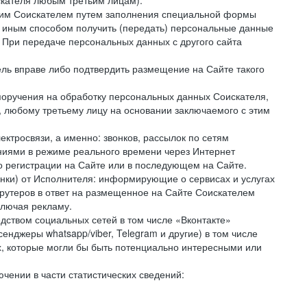
скателя любым третьим лицам).
амим Соискателем путем заполнения специальной формы
и иным способом получить (передать) персональные данные
. При передаче персональных данных с другого сайта
тель вправе либо подтвердить размещение на Сайте такого
поручения на обработку персональных данных Соискателя,
 любому третьему лицу на основании заключаемого с этим
ктросвязи, а именно: звонков, рассылок по сетям
ниями в режиме реального времени через Интернет
го регистрации на Сайте или в последующем на Сайте.
онки) от Исполнителя: информирующие о сервисах и услугах
крутеров в ответ на размещенное на Сайте Соискателем
ключая рекламу.
дством социальных сетей в том числе «Вконтакте»
нджеры whatsapp/viber, Telegram и другие) в том числе
, которые могли бы быть потенциально интересными или
чении в части статистических сведений: