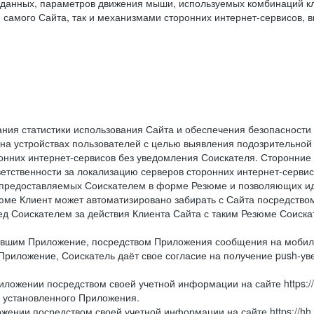
данных, параметров движения мыши, используемых комбинаций кл
самого Сайта, так и механизмами сторонних интернет-сервисов, в
ния статистики использования Сайта и обеспечения безопасности
 на устройствах пользователей с целью выявления подозрительной
онних интернет-сервисов без уведомления Соискателя. Сторонние
ветственности за локализацию серверов сторонних интернет-серви
 предоставляемых Соискателем в форме Резюме и позволяющих и
зюме Клиент может автоматизировано забирать с Сайта посредством ф
перед Соискателем за действия Клиента Сайта с таким Резюме Соиск
вившим Приложение, посредством Приложения сообщения на мобиль
Приложение, Соискатель даёт свое согласие на получение push-уве
иложении посредством своей учетной информации на сайте https://
и установленного Приложения.
жении посредством своей учетной информации на сайте https://hh