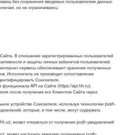
авиш без сохранения вводимых пользователем данных.
ключая, но не ограничиваясь:
 Сайта. В отношении зарегистрированных пользователей
 активности и защиты личных кабинетов пользователей.
 интернет-сервисы обеспечивают хранение полученных
сов. Исполнитель не производит сопоставление
дентифицировать Соискателя.
ункционала API на Сайте (https://api.hh.ru).
ателя после получения его Клиентом Сайта через
ное устройство Соискателя, используя технологию push-
домлений, которые, в том числе, могут содержать
hh.uz, может отказаться от получения push-уведомлений
.uz, может настроить тематику получаемых push-