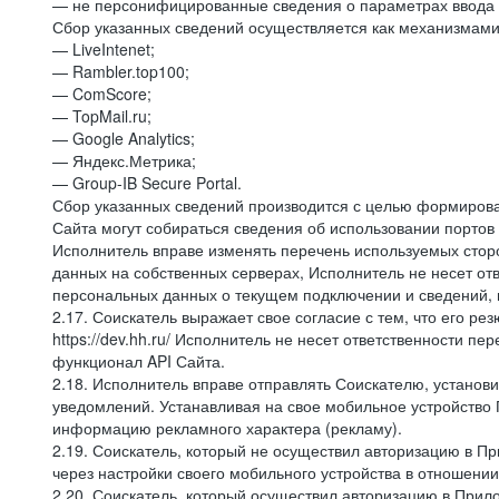
— не персонифицированные сведения о параметрах ввода 
Сбор указанных сведений осуществляется как механизмами 
— LiveIntenet;
— Rambler.top100;
— ComScore;
— TopMail.ru;
— Google Analytics;
— Яндекс.Метрика;
— Group-IB Secure Portal.
Сбор указанных сведений производится с целью формирова
Сайта могут собираться сведения об использовании портов
Исполнитель вправе изменять перечень используемых стор
данных на собственных серверах, Исполнитель не несет от
персональных данных о текущем подключении и сведений,
2.17. Соискатель выражает свое согласие с тем, что его ре
https://dev.hh.ru/ Исполнитель не несет ответственности 
функционал API Сайта.
2.18. Исполнитель вправе отправлять Соискателю, устано
уведомлений. Устанавливая на свое мобильное устройство 
информацию рекламного характера (рекламу).
2.19. Соискатель, который не осуществил авторизацию в Пр
через настройки своего мобильного устройства в отношени
2.20. Соискатель, который осуществил авторизацию в Прило