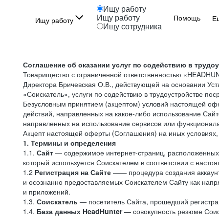
Ищу работу
Ищу работу
Помощь
Е
Ищу работу
Ищу сотрудника
Соглашение об оказании услуг по содействию в трудо
Товарищество с ограниченной ответственностью «HEADHU
Директора Бричевская О.В., действующей на основании Ус
«Соискатель», услуги по содействию в трудоустройстве по
Безусловным принятием (акцептом) условий настоящей офе
действий, направленных на какое-либо использование Сайто
направленных на использование сервисов или функционал
Акцепт настоящей оферты (Соглашения) на иных условиях, о
1. Термины и определения
1.1.
Сайт
— содержимое интернет-страниц, расположенных в
который используется Соискателем в соответствии с наст
1.2
Регистрация на Сайте
—— процедура создания аккаунт
и осознанно предоставляемых Соискателем Сайту как напря
и приложений.
1.3.
Соискатель
— посетитель Сайта, прошедший регистрац
1.4.
База данных HeadHunter
— совокупность резюме Соис