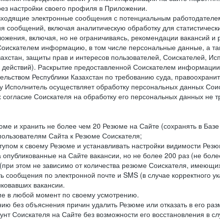
рез настройки своего профиля в Приложении.
е и входящие электронные сообщения с потенциальным работодател
я сообщений, включая аналитическую обработку для статистическ
жения, включая, но не ограничиваясь, рекомендации вакансий и р
Соискателем информацию, в том числе персональные данные, а та
ахстан, защиты прав и интересов пользователей, Соискателей, Исп
 действий). Раскрытие предоставленной Соискателем информации,
ельством Республики Казахстан по требованию суда, правоохрани
ьку Исполнитель осуществляет обработку персональных данных Сои
 согласие Соискателя на обработку его персональных данных не т
юме и хранить не более чем 20 Резюме на Сайте (сохранять в Базе
пользователям Сайта к Резюме Соискателя;
ступом к своему Резюме и устанавливать настройки видимости Резю
а опубликованные на Сайте вакансии, но не более 200 раз (не бо
 (при этом не зависимо от количества резюме Соискателя, имеющих
ь сообщения по электронной почте и SMS (в случае корректного 
иковавших вакансии.
ме в любой момент по своему усмотрению.
нию без объяснения причин удалить Резюме или отказать в его ра
каунт Соискателя на Сайте без возможности его восстановления в с