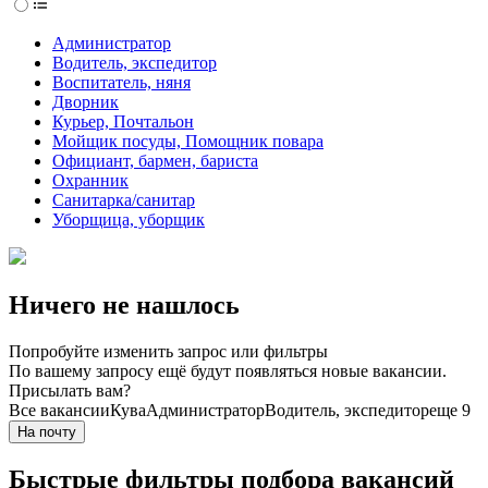
Администратор
Водитель, экспедитор
Воспитатель, няня
Дворник
Курьер, Почтальон
Мойщик посуды, Помощник повара
Официант, бармен, бариста
Охранник
Санитарка/санитар
Уборщица, уборщик
Ничего не нашлось
Попробуйте изменить запрос или фильтры
По вашему запросу ещё будут появляться новые вакансии.
Присылать вам?
Все вакансии
Кува
Администратор
Водитель, экспедитор
еще 9
На почту
Быстрые фильтры подбора вакансий