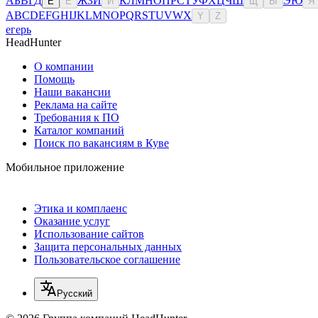
А
Б
В
Г
Д
Ж
З
И
К
Л
М
Н
О
П
Р
С
Т
У
Ф
Х
Ц
Ч
Ш
Э
Ю
Е
Ё
Й
Щ
Ы
Я
A
B
C
D
E
F
G
H
I
J
K
L
M
N
O
P
Q
R
S
T
U
V
W
X
Y
Z
егерь
HeadHunter
О компании
Помощь
Наши вакансии
Реклама на сайте
Требования к ПО
Каталог компаний
Поиск по вакансиям в Куве
Мобильное приложение
Этика и комплаенс
Оказание услуг
Использование сайтов
Защита персональных данных
Пользовательское соглашение
Русский