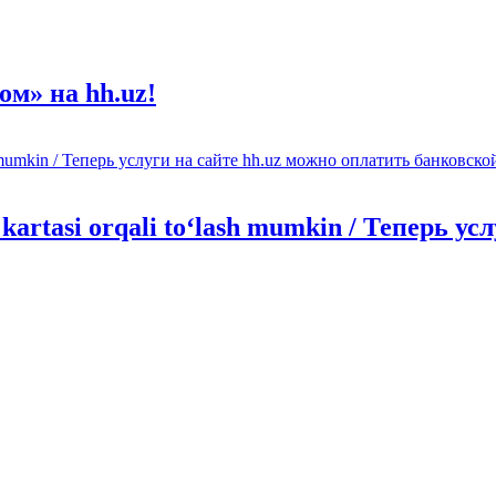
м» на hh.uz!
k kartasi orqali to‘lash mumkin / Теперь у