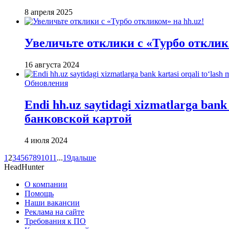
8 апреля 2025
Увеличьте отклики с «Турбо отклико
16 августа 2024
Обновления
Endi hh.uz saytidagi xizmatlarga ban
банковской картой
4 июля 2024
1
2
3
4
5
6
7
8
9
10
11
...
19
дальше
HeadHunter
О компании
Помощь
Наши вакансии
Реклама на сайте
Требования к ПО